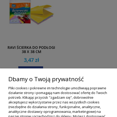
RAVI ŚCIERKA DO PODŁOGI
38 X 38 CM
3,47 zł
DO KOSZYKA
Dbamy o Twoją prywatność
«
1
2
3
4
5
»
Pliki cookies i pokrewne im technologie umożliwiają poprawne
działanie strony i pomagają nam dostosować ofertę do Twoich
potrzeb. Klikając przycisk "zgadzam się", dobrowolnie
akceptujesz wykorzystanie przez nas wszystkich cookies
(niezbędne do działania strony, funkcjonalne, analityczne,
analityczne dostawcy oprogramowania, marketingowe) na
naszej stronie i przechodzisz do sklepu. Możesz dostosować