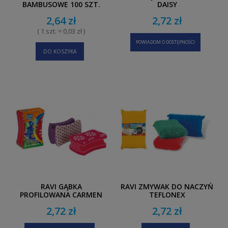
BAMBUSOWE 100 SZT.
DAISY
2,64 zł
2,72 zł
( 1 szt. = 0,03 zł )
POWIADOM O DOSTĘPNOŚCI
DO KOSZYKA
RAVI GĄBKA
RAVI ZMYWAK DO NACZYŃ
PROFILOWANA CARMEN
TEFLONEX
2,72 zł
2,72 zł