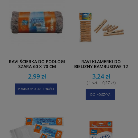
RAVI ŚCIERKA DO PODŁOGI
RAVI KLAMERKI DO
SZARA 60 X 70 CM
BIELIZNY BAMBUSOWE 12
SZT.
2,99 zł
3,24 zł
( 1 szt. = 0,27 zł )
POWIADOM O DOSTĘPNOŚCI
DO KOSZYKA