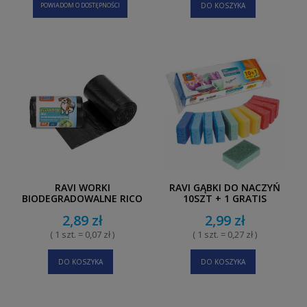
POWIADOM O DOSTĘPNOŚCI
DO KOSZYKA
RAVI WORKI
RAVI GĄBKI DO NACZYŃ
BIODEGRADOWALNE RICO
10SZT + 1 GRATIS
EKO TREND 5L 40 SZT
2,89 zł
2,99 zł
( 1 szt. = 0,07 zł )
( 1 szt. = 0,27 zł )
DO KOSZYKA
DO KOSZYKA