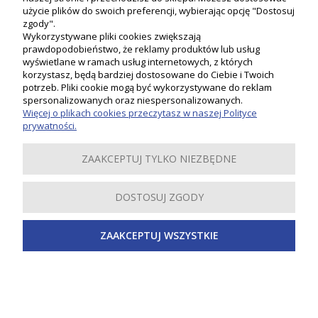
użycie plików do swoich preferencji, wybierając opcję "Dostosuj
zgody".
Wykorzystywane pliki cookies zwiększają
prawdopodobieństwo, że reklamy produktów lub usług
wyświetlane w ramach usług internetowych, z których
korzystasz, będą bardziej dostosowane do Ciebie i Twoich
potrzeb. Pliki cookie mogą być wykorzystywane do reklam
Moje konto
spersonalizowanych oraz niespersonalizowanych.
Więcej o plikach cookies przeczytasz w naszej Polityce
prywatności.
Płatności i dostawa
ZAAKCEPTUJ TYLKO NIEZBĘDNE
Informacje
DOSTOSUJ ZGODY
O nas
ZAAKCEPTUJ WSZYSTKIE
Inspiracje
Copyright 2019-2024 PSB LOBO. Wszystkie prawa zastrzeżone.
Sklep internetowy Shoper Premium