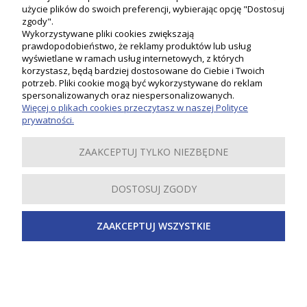
użycie plików do swoich preferencji, wybierając opcję "Dostosuj
zgody".
Wykorzystywane pliki cookies zwiększają
prawdopodobieństwo, że reklamy produktów lub usług
wyświetlane w ramach usług internetowych, z których
korzystasz, będą bardziej dostosowane do Ciebie i Twoich
potrzeb. Pliki cookie mogą być wykorzystywane do reklam
Moje konto
spersonalizowanych oraz niespersonalizowanych.
Więcej o plikach cookies przeczytasz w naszej Polityce
prywatności.
Płatności i dostawa
ZAAKCEPTUJ TYLKO NIEZBĘDNE
Informacje
DOSTOSUJ ZGODY
O nas
ZAAKCEPTUJ WSZYSTKIE
Inspiracje
Copyright 2019-2024 PSB LOBO. Wszystkie prawa zastrzeżone.
Sklep internetowy Shoper Premium