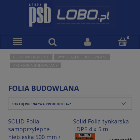
BUDOWA I REMONT
WYPOSAŻENIE BUDOWLANE
AKCESORIA BUDOWLANE
FOLIA BUDOWLANA
SORTUJ WG:
NAZWA PRODUKTU A-Z
SOLID Folia
Solid Folia tynkarska
samoprzylepna
LDPE 4 x 5 m
niebieska 500 mm /