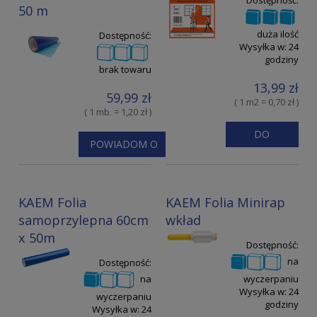
Dostępność:
50 m
duża ilość
Dostępność:
Wysyłka w:
24
godziny
brak towaru
13,99 zł
59,99 zł
( 1 m2 = 0,70 zł )
( 1 mb. = 1,20 zł )
DO
POWIADOM O
KOSZYKA
DOSTĘPNOŚCI
KAEM Folia
KAEM Folia Minirap
samoprzylepna 60cm
wkład
x 50m
Dostępność:
na
Dostępność:
na
wyczerpaniu
Wysyłka w:
24
wyczerpaniu
godziny
Wysyłka w:
24