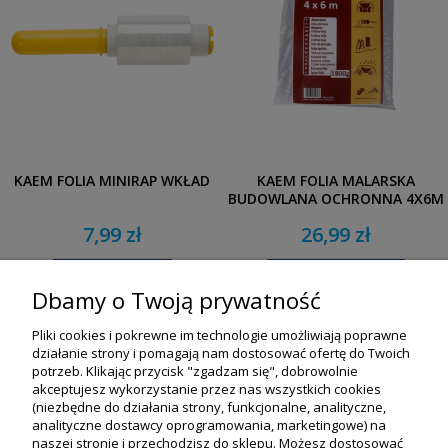
KAEM FOLIA MINIRAP WKŁAD
KAEM FOLIA MALARSKA
BUDOWLANA OCHRONNA 4X6M
1800G
7,99 zł
26,99 zł
DO KOSZYKA
POWIADOM O DOSTĘPNOŚCI
Dbamy o Twoją prywatność
Pliki cookies i pokrewne im technologie umożliwiają poprawne
działanie strony i pomagają nam dostosować ofertę do Twoich
potrzeb. Klikając przycisk "zgadzam się", dobrowolnie
akceptujesz wykorzystanie przez nas wszystkich cookies
(niezbędne do działania strony, funkcjonalne, analityczne,
analityczne dostawcy oprogramowania, marketingowe) na
naszej stronie i przechodzisz do sklepu. Możesz dostosować