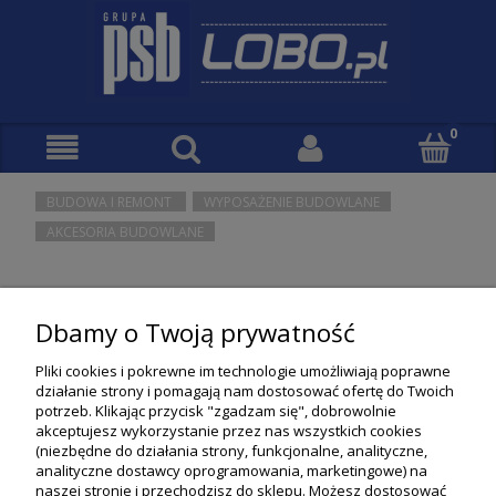
BUDOWA I REMONT
WYPOSAŻENIE BUDOWLANE
AKCESORIA BUDOWLANE
Nie znaleziono produktów spełniających podane kryteria.
Dbamy o Twoją prywatność
Pliki cookies i pokrewne im technologie umożliwiają poprawne
działanie strony i pomagają nam dostosować ofertę do Twoich
potrzeb. Klikając przycisk "zgadzam się", dobrowolnie
akceptujesz wykorzystanie przez nas wszystkich cookies
(niezbędne do działania strony, funkcjonalne, analityczne,
analityczne dostawcy oprogramowania, marketingowe) na
naszej stronie i przechodzisz do sklepu. Możesz dostosować