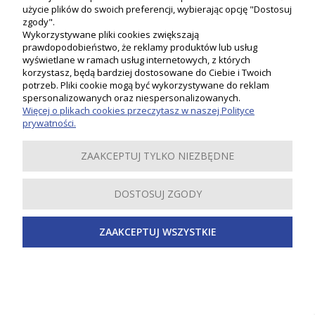
użycie plików do swoich preferencji, wybierając opcję "Dostosuj
zgody".
Wykorzystywane pliki cookies zwiększają
prawdopodobieństwo, że reklamy produktów lub usług
wyświetlane w ramach usług internetowych, z których
korzystasz, będą bardziej dostosowane do Ciebie i Twoich
Moje konto
potrzeb. Pliki cookie mogą być wykorzystywane do reklam
spersonalizowanych oraz niespersonalizowanych.
Więcej o plikach cookies przeczytasz w naszej Polityce
Płatności i dostawa
prywatności.
Informacje
ZAAKCEPTUJ TYLKO NIEZBĘDNE
O nas
DOSTOSUJ ZGODY
Inspiracje
ZAAKCEPTUJ WSZYSTKIE
Copyright 2019-2024 PSB LOBO. Wszystkie prawa zastrzeżone.
Sklep internetowy Shoper Premium