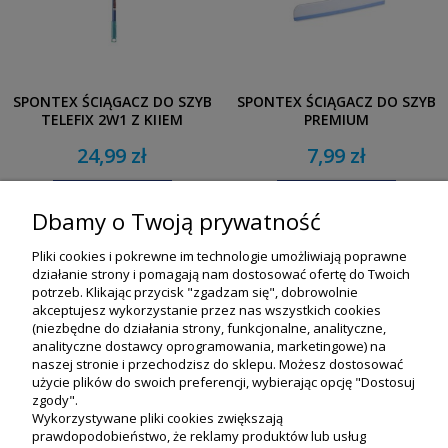
SPONTEX ŚCIĄGACZ DO SZYB
SPONTEX ŚCIĄGACZ DO SZYB
TELEFIX 2W1 Z KIJEM
PREMIUM
TELESKOPOWYM
24,99 zł
7,99 zł
DO KOSZYKA
DO KOSZYKA
Dbamy o Twoją prywatność
Pliki cookies i pokrewne im technologie umożliwiają poprawne
działanie strony i pomagają nam dostosować ofertę do Twoich
potrzeb. Klikając przycisk "zgadzam się", dobrowolnie
akceptujesz wykorzystanie przez nas wszystkich cookies
(niezbędne do działania strony, funkcjonalne, analityczne,
analityczne dostawcy oprogramowania, marketingowe) na
naszej stronie i przechodzisz do sklepu. Możesz dostosować
użycie plików do swoich preferencji, wybierając opcję "Dostosuj
zgody".
Wykorzystywane pliki cookies zwiększają
prawdopodobieństwo, że reklamy produktów lub usług