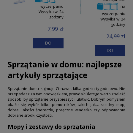
na
wyczerpaniu
Wysyłka w:
24
wyczerpaniu
godziny
Wysyłka w:
24
godziny
7,99 zł
24,99 zł
DO
DO
KOSZYKA
KOSZYKA
Sprzątanie w domu: najlepsze
artykuły sprzątające
Sprzątanie domu zajmuje Ci nawet kilka godzin tygodniowo. Nie
przepadasz za tym obowiązkiem, prawda? Dlatego warto znaleźć
sposób, by sprzątanie przyspieszyć i ułatwić. Dobrym pomysłem
okaże się wybór kilku pomocników, takich jak… solidny mop,
dobrej jakości ściereczki, poręczne wiaderko czy odpowiednio
dobrane środki czystości.
Mopy i zestawy do sprzątania