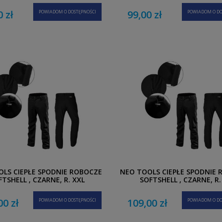
0 zł
99,00 zł
POWIADOM O DOSTĘPNOŚCI
POWIADOM O DO
LS CIEPŁE SPODNIE ROBOCZE
NEO TOOLS CIEPŁE SPODNIE
TSHELL , CZARNE, R. XXL
SOFTSHELL , CZARNE, R.
00 zł
109,00 zł
POWIADOM O DOSTĘPNOŚCI
POWIADOM O DO