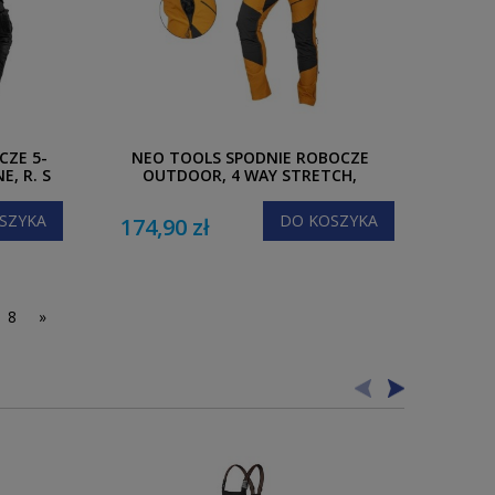
CZE 5-
NEO TOOLS SPODNIE ROBOCZE
, R. S
OUTDOOR, 4 WAY STRETCH,
MUSZTARDOWE, R. XXXL
SZYKA
DO KOSZYKA
174,90 zł
8
»