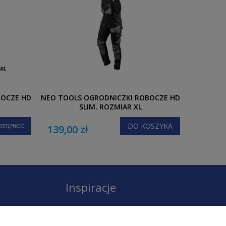
BOCZE HD
NEO TOOLS OGRODNICZKI ROBOCZE HD
NEO TOOL
SLIM, ROZMIAR XL
DO KOSZYKA
OSTĘPNOŚCI
139,00 zł
112,00
Inspiracje
Instagram