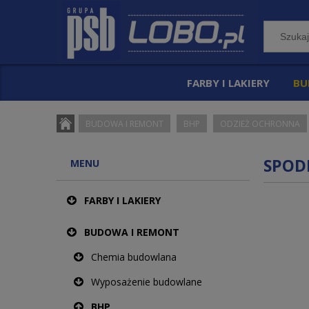
FARBY I LAKIERY
BU
BUDOWA I REMONT
BHP
ODZIEŻ OCHRONNA
SPOD
MENU
FARBY I LAKIERY
BUDOWA I REMONT
Chemia budowlana
Wyposażenie budowlane
BHP