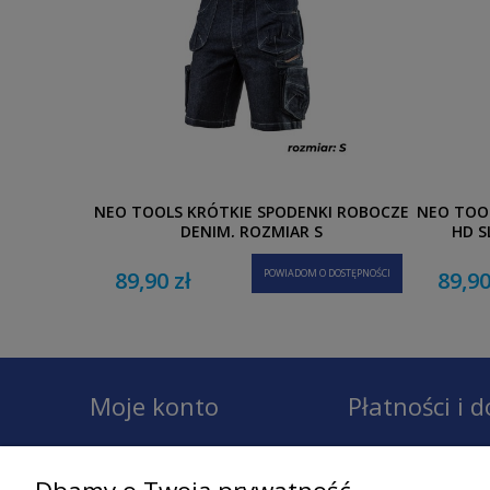
NEO TOOLS KRÓTKIE SPODENKI ROBOCZE
NEO TOO
DENIM, ROZMIAR S
HD S
89,90 zł
POWIADOM O DOSTĘPNOŚCI
89,90
Moje konto
Płatności i 
Twoje zamówienia
Dostawa