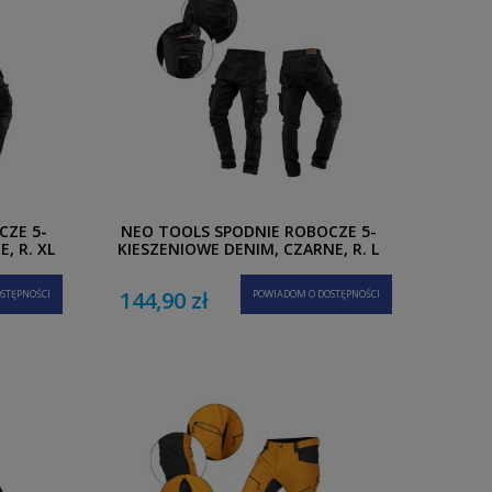
CZE 5-
NEO TOOLS SPODNIE ROBOCZE 5-
, R. XL
KIESZENIOWE DENIM, CZARNE, R. L
144,90 zł
STĘPNOŚCI
POWIADOM O DOSTĘPNOŚCI