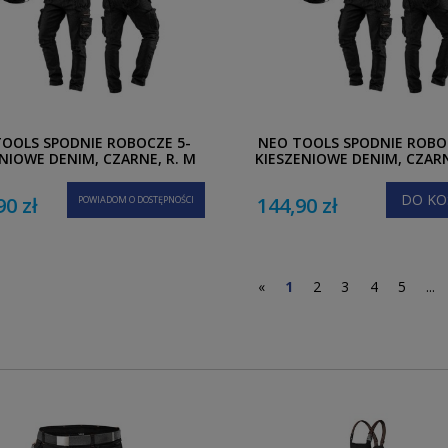
OOLS SPODNIE ROBOCZE 5-
NEO TOOLS SPODNIE ROBO
NIOWE DENIM, CZARNE, R. M
KIESZENIOWE DENIM, CZARNE
DO KO
90 zł
144,90 zł
POWIADOM O DOSTĘPNOŚCI
«
1
2
3
4
5
...