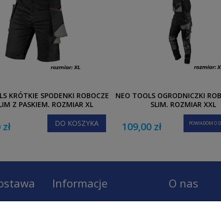
LS KRÓTKIE SPODENKI ROBOCZE
NEO TOOLS OGRODNICZKI RO
LIM Z PASKIEM, ROZMIAR XL
SLIM, ROZMIAR XXL
DO KOSZYKA
 zł
109,00 zł
POWIADOM O D
dostawa
Informacje
O nas
Regulamin
O firmie LOBO