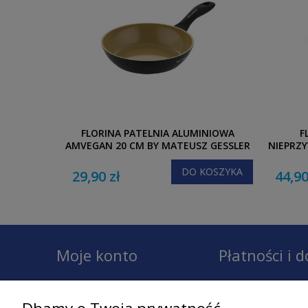
FLORINA PATELNIA ALUMINIOWA
F
AMVEGAN 20 CM BY MATEUSZ GESSLER
NIEPRZY
DO KOSZYKA
29,90 zł
44,90
Moje konto
Płatności i 
Twoje zamówienia
Dostawa