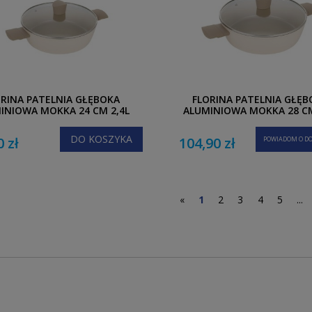
ORINA PATELNIA GŁĘBOKA
FLORINA PATELNIA GŁĘB
INIOWA MOKKA 24 CM 2,4L
ALUMINIOWA MOKKA 28 CM
DO KOSZYKA
0 zł
104,90 zł
POWIADOM O DO
«
1
2
3
4
5
...