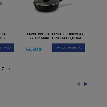
OKA
STARKE PRO PATELNIA Z POKRYWKĄ
 3,3L
TAYLOR MARBLE 24 CM GŁĘBOKA
69,90 zł
STĘPNOŚCI
POWIADOM O DOSTĘPNOŚCI
7
»