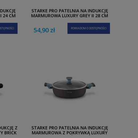
NDUKCJĘ
STARKE PRO PATELNIA NA INDUKCJĘ
I 24 CM
MARMUROWA LUXURY GREY II 28 CM
54,90 zł
STĘPNOŚCI
POWIADOM O DOSTĘPNOŚCI
DUKCJĘ Z
STARKE PRO PATELNIA NA INDUKCJĘ
Y BRICK
MARMUROWA Z POKRYWKĄ LUXURY
GREY II 28 CM KRÓTKIE UCHWYTY