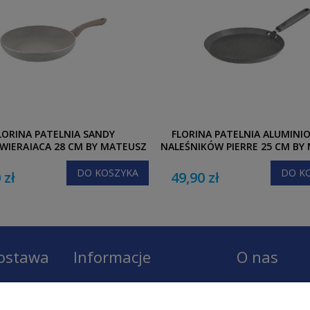
LORINA PATELNIA SANDY
FLORINA PATELNIA ALUMINI
WIERAJĄCA 28 CM BY MATEUSZ
NALEŚNIKÓW PIERRE 25 CM BY
GESSLER
GESSLER
DO KOSZYKA
DO K
 zł
49,90 zł
dostawa
Informacje
O nas
Regulamin
O firmie LOBO