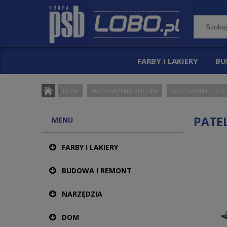
FARBY I LAKIERY
BU
DOM
WYPOSAŻENIE KUCHNI
GOTOWANIE I PIEC
PATE
MENU
FARBY I LAKIERY
BUDOWA I REMONT
NARZĘDZIA
DOM