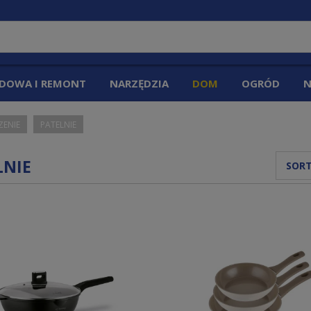
DOWA I REMONT
NARZĘDZIA
DOM
OGRÓD
N
ZENIE
PATELNIE
LNIE
SORT