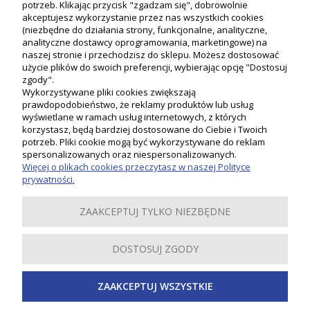
potrzeb. Klikając przycisk "zgadzam się", dobrowolnie
akceptujesz wykorzystanie przez nas wszystkich cookies
(niezbędne do działania strony, funkcjonalne, analityczne,
analityczne dostawcy oprogramowania, marketingowe) na
naszej stronie i przechodzisz do sklepu. Możesz dostosować
użycie plików do swoich preferencji, wybierając opcję "Dostosuj
zgody".
Wykorzystywane pliki cookies zwiększają
prawdopodobieństwo, że reklamy produktów lub usług
wyświetlane w ramach usług internetowych, z których
korzystasz, będą bardziej dostosowane do Ciebie i Twoich
potrzeb. Pliki cookie mogą być wykorzystywane do reklam
Moje konto
spersonalizowanych oraz niespersonalizowanych.
Więcej o plikach cookies przeczytasz w naszej Polityce
prywatności.
Płatności i dostawa
ZAAKCEPTUJ TYLKO NIEZBĘDNE
Informacje
DOSTOSUJ ZGODY
O nas
ZAAKCEPTUJ WSZYSTKIE
Inspiracje