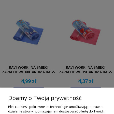
RAVI WORKI NA ŚMIECI
RAVI WORKI NA ŚMIECI
ZAPACHOWE 60L AROMA BAGS
ZAPACHOWE 35L AROMA BAGS
16 SZT.
20 SZT.
4,99 zł
4,37 zł
DO KOSZYKA
DO KOSZYKA
Dbamy o Twoją prywatność
Pliki cookies i pokrewne im technologie umożliwiają poprawne
działanie strony i pomagają nam dostosować ofertę do Twoich