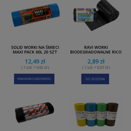
SOLID WORKI NA ŚMIECI
RAVI WORKI
MAXI PACK 60L 20 SZT
BIODEGRADOWALNE RICO
EKO TREND 5L 40 SZT
12,49 zł
2,89 zł
( 1 szt. = 0,62 zł )
( 1 szt. = 0,07 zł )
POWIADOM O DOSTĘPNOŚCI
DO KOSZYKA