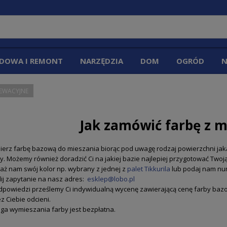
DOWA I REMONT
NARZĘDZIA
DOM
OGRÓD
N
LEWACYJNE
Jak zamówić farbę z m
ierz farbę bazową do mieszania biorąc pod uwagę rodzaj powierzchni ja
y. Możemy również doradzić Ci na jakiej bazie najlepiej przygotować Twoją
ż nam swój kolor np. wybrany z jednej z
palet Tikkurila
lub podaj nam num
ij zapytanie na nasz adres:
esklep@lobo.pl
dpowiedzi prześlemy Ci indywidualną wycenę zawierającą cenę farby ba
z Ciebie odcieni.
ga wymieszania farby jest bezpłatna.