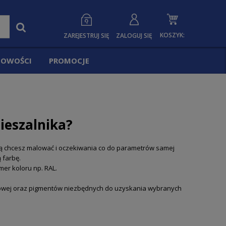
KOSZYK:
ZAREJESTRUJ SIĘ
ZALOGUJ SIĘ
OWOŚCI
PROMOCJE
ieszalnika?
ką chcesz malować i oczekiwania co do parametrów samej
 farbę.
er koloru np. RAL.
zowej oraz pigmentów niezbędnych do uzyskania wybranych