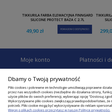
TIKKURILA FARBA ELEWACYJNA FINNGARD
TIKKURIL
SILICONE PROTECT BAZA C 2,7L
SIL
49,90 zł
POWIADOM O DOSTĘPNOŚCI
299,0
Moje konto
Płatności i 
Twoje zamówienia
Dostawa
Dbamy o Twoją prywatność
Ustawienia konta
Płatności
Pliki cookies i pokrewne im technologie umożliwiają poprawne dział
Przechowalnia
Raty
przez nas wszystkich cookies (niezbędne do działania strony, funk
użycie plików do swoich preferencji, wybierając opcję "Dostosuj zgo
Ustawienia plików cookies
Wykorzystywane pliki cookies zwiększają prawdopodobieństwo, że re
Regulamin konta
potrzeb. Pliki cookie mogą być wykorzystywane do reklam sperson
Więcej o plikach cookies przeczytasz w naszej Polityce prywatności.