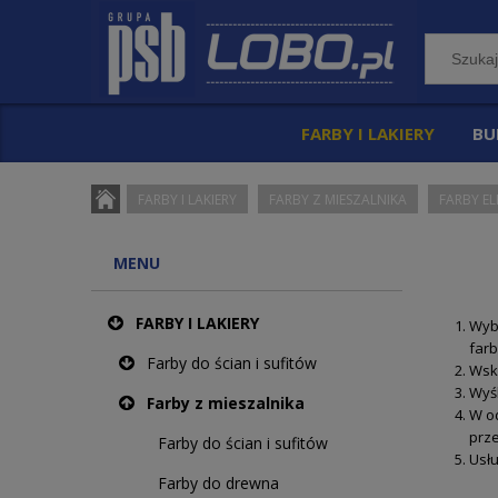
FARBY I LAKIERY
BU
FARBY I LAKIERY
FARBY Z MIESZALNIKA
FARBY E
MENU
FARBY I LAKIERY
Wyb
farb
Farby do ścian i sufitów
Wska
Wyśl
Farby z mieszalnika
W o
prze
Farby do ścian i sufitów
Usłu
Farby do drewna