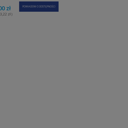
00 zł
POWIADOM O DOSTĘPNOŚCI
3,22 zł )