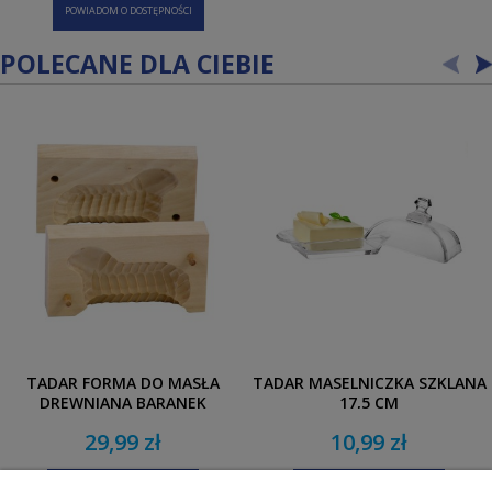
POWIADOM O DOSTĘPNOŚCI
POLECANE DLA CIEBIE
TADAR FORMA DO MASŁA
TADAR MASELNICZKA SZKLANA
DREWNIANA BARANEK
17,5 CM
29,99 zł
10,99 zł
POWIADOM O DOSTĘPNOŚCI
POWIADOM O DOSTĘPNOŚCI