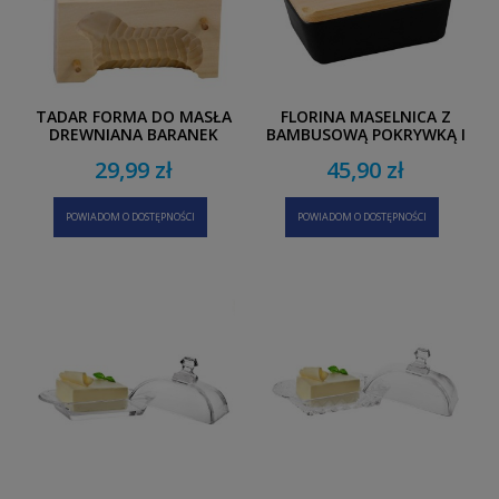
TADAR FORMA DO MASŁA
FLORINA MASELNICA Z
DREWNIANA BARANEK
BAMBUSOWĄ POKRYWKĄ I
NOŻEM ADRIA 15,5X11X6
29,99 zł
45,90 zł
CM CZARNA
POWIADOM O DOSTĘPNOŚCI
POWIADOM O DOSTĘPNOŚCI