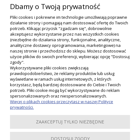
Dbamy o Twoją prywatność
Pliki cookies i pokrewne im technologie umożliwiają poprawne
działanie strony i pomagają nam dostosować ofertę do Twoich
potrzeb. Klikając przycisk "zgadzam się", dobrowolnie
akceptujesz wykorzystanie przez nas wszystkich cookies
(niezbędne do działania strony, funkcjonalne, analityczne,
analityczne dostawcy oprogramowania, marketingowe) na
naszej stronie i przechodzisz do sklepu. Możesz dostosować
użycie plików do swoich preferencji, wybierając opcję "Dostosuj
zgody".
Wykorzystywane pliki cookies zwiększają
prawdopodobieństwo, że reklamy produktów lub usług
wyświetlane w ramach usług internetowych, z których
korzystasz, będą bardziej dostosowane do Ciebie i Twoich
potrzeb. Pliki cookie mogą być wykorzystywane do reklam
Moje konto
spersonalizowanych oraz niespersonalizowanych.
Więcej o plikach cookies przeczytasz w naszej Polityce
prywatności.
Płatności i dostawa
ZAAKCEPTUJ TYLKO NIEZBĘDNE
Informacje
DOSTOSUJ ZGODY