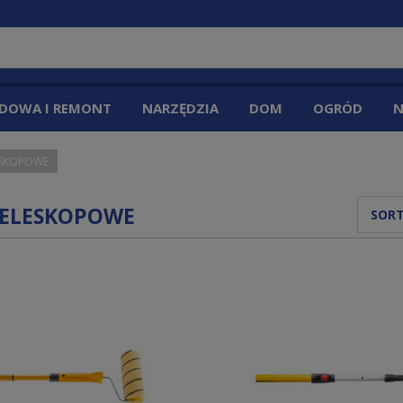
DOWA I REMONT
NARZĘDZIA
DOM
OGRÓD
N
LESKOPOWE
 TELESKOPOWE
SORT