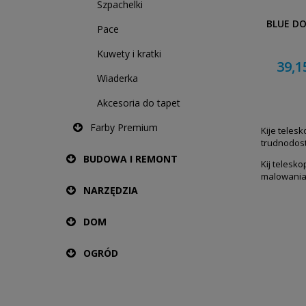
Szpachelki
BLUE DO
Pace
Kuwety i kratki
39,1
Wiaderka
Akcesoria do tapet
Farby Premium
Kije teles
trudnodost
BUDOWA I REMONT
Kij telesk
malowania 
NARZĘDZIA
DOM
OGRÓD