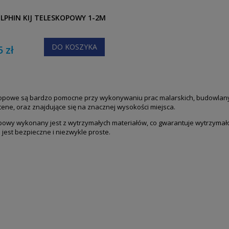
LPHIN KIJ TELESKOPOWY 1-2M
DO KOSZYKA
5 zł
kopowe są bardzo pomocne przy wykonywaniu prac malarskich, budowlany
ene, oraz znajdujące się na znacznej wysokości miejsca.
opowy wykonany jest z wytrzymałych materiałów, co gwarantuje wytrzymało
jest bezpieczne i niezwykle proste.