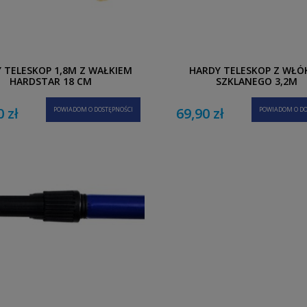
 TELESKOP 1,8M Z WAŁKIEM
HARDY TELESKOP Z WŁÓ
HARDSTAR 18 CM
SZKLANEGO 3,2M
0 zł
69,90 zł
POWIADOM O DOSTĘPNOŚCI
POWIADOM O DO