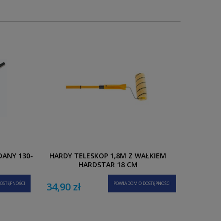
DANY 130-
HARDY TELESKOP 1,8M Z WAŁKIEM
HARDSTAR 18 CM
OSTĘPNOŚCI
34,90 zł
POWIADOM O DOSTĘPNOŚCI