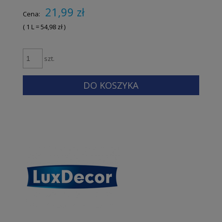
21,99 zł
Cena:
( 1
L
=
54,98 zł
)
szt.
DO KOSZYKA