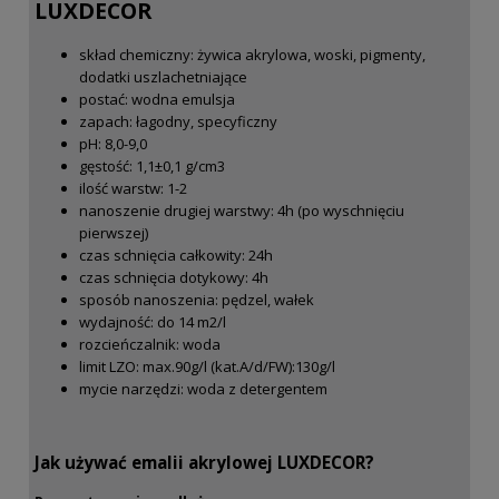
LUXDECOR
skład chemiczny: żywica akrylowa, woski, pigmenty,
dodatki uszlachetniające
postać: wodna emulsja
zapach: łagodny, specyficzny
pH: 8,0-9,0
gęstość: 1,1±0,1 g/cm3
ilość warstw: 1-2
nanoszenie drugiej warstwy: 4h (po wyschnięciu
pierwszej)
czas schnięcia całkowity: 24h
czas schnięcia dotykowy: 4h
sposób nanoszenia: pędzel, wałek
wydajność: do 14 m2/l
rozcieńczalnik: woda
limit LZO: max.90g/l (kat.A/d/FW):130g/l
mycie narzędzi: woda z detergentem
Jak używać emalii akrylowej LUXDECOR?