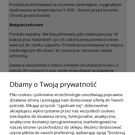
Produkt przechowywać w szczelnie zamkniętym, oryginalnym
opakowaniu w temperaturze 5-350C. chronić przed mrozem.
Chronić przed dziećmi.
Bezpieczeństwo
Produkt niepalny. Nie klasyfikowany jako niebezpieczny. W
trakcie prac malarskich i po ich zakończeniu pomieszczenie
wietrzyć do zaniku zapachu. Produkt przechowywać w miejscu
niedostępnym dla dzieci. W czasie prac stosować odzież
ochronną.
Zawiera mieszaninę 5-chloro-2-metylo-2H-izotiazol-3-onu i 2-
metylo-2H-izotiazol-3-onu. może powodować wystąpienie
reakcji alergicznej. Szczegółowe informacje zawarte w karcie
charakterystyki produktu
Dbamy o Twoją prywatność
Pliki cookies i pokrewne im technologie umożliwiają poprawne
działanie strony i pomagają nam dostosować ofertę do Twoich
potrzeb. Klikając przycisk "zgadzam się", dobrowolnie
akceptujesz wykorzystanie przez nas wszystkich cookies
(niezbędne do działania strony, funkcjonalne, analityczne,
analityczne dostawcy oprogramowania, marketingowe) na
naszej stronie i przechodzisz do sklepu. Możesz dostosować
użycie plików do swoich preferencji, wybierając opcję "Dostosuj