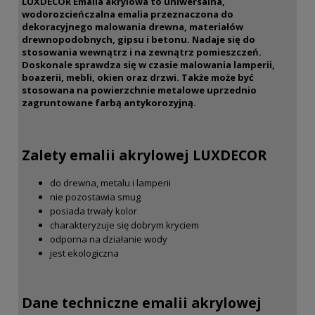
LUXDECOR Emalia akrylowa to uniwersalna,
wodorozcieńczalna emalia przeznaczona do
dekoracyjnego malowania drewna, materiałów
drewnopodobnych, gipsu i betonu. Nadaje się do
stosowania wewnątrz i na zewnątrz pomieszczeń.
Doskonale sprawdza się w czasie malowania lamperii,
boazerii, mebli, okien oraz drzwi. Także może być
stosowana na powierzchnie metalowe uprzednio
zagruntowane farbą antykorozyjną.
Zalety emalii akrylowej LUXDECOR
do drewna, metalu i lamperii
nie pozostawia smug
posiada trwały kolor
charakteryzuje się dobrym kryciem
odporna na działanie wody
jest ekologiczna
Dane techniczne emalii akrylowej