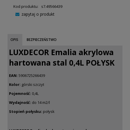
Kod produktu:
s7.49566439
zapytaj o produkt
OPIS
BEZPIECZEŃSTWO
LUXDECOR Emalia akrylowa
hartowana stal 0,4L POŁYSK
EAN:
5906725266439
Kolor:
górski szczyt
Pojemność:
0,4L
Wydajność:
do 14 m2/l
Stopień połysku:
połysk