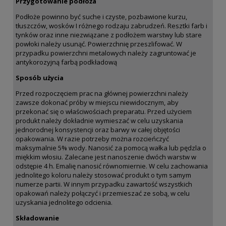
Przygotowanie podłoża
Podłoże powinno być suche i czyste, pozbawione kurzu,
tłuszczów, wosków I różnego rodzaju zabrudzeń. Resztki farb i
tynków oraz inne niezwiązane z podłożem warstwy lub stare
powłoki należy usunąć. Powierzchnię przeszlifować. W
przypadku powierzchni metalowych należy zagruntować je
antykorozyjną farbą podkładową
Sposób użycia
Przed rozpoczęciem prac na głównej powierzchni należy
zawsze dokonać próby w miejscu niewidocznym, aby
przekonać się o właściwościach preparatu. Przed użyciem
produkt należy dokładnie wymieszać w celu uzyskania
jednorodnej konsystencji oraz barwy w całej objętości
opakowania. W razie potrzeby można rozcieńczyć
maksymalnie 5% wody. Nanosić za pomocą wałka lub pędzla o
miękkim włosiu. Zalecane jest nanoszenie dwóch warstw w
odstępie 4 h. Emalię nanosić równomiernie. W celu zachowania
jednolitego koloru należy stosować produkt o tym samym
numerze partii. W innym przypadku zawartość wszystkich
opakowań należy połączyć i przemieszać ze sobą, w celu
uzyskania jednolitego odcienia.
Składowanie