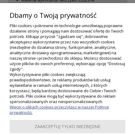
Kolor dominujący: biały
Wysokość: 120 cm
Dbamy o Twoją prywatność
Pliki cookies i pokrewne im technologie umożliwiają poprawne
działanie strony i pomagają nam dostosować ofertę do Twoich
potrzeb. Klikając przycisk "zgadzam się", dobrowolnie
akceptujesz wykorzystanie przez nas wszystkich cookies
(niezbędne do działania strony, funkcjonalne, analityczne,
analityczne dostawcy oprogramowania, marketingowe) na
naszej stronie i przechodzisz do sklepu. Możesz dostosować
użycie plików do swoich preferencji, wybierając opcję "Dostosuj
zgody".
Wykorzystywane pliki cookies zwiększają
prawdopodobieństwo, że reklamy produktów lub usług
wyświetlane w ramach usług internetowych, z których
korzystasz, będą bardziej dostosowane do Ciebie i Twoich
potrzeb. Pliki cookie mogą być wykorzystywane do reklam
Moje konto
spersonalizowanych oraz niespersonalizowanych.
Więcej o plikach cookies przeczytasz w naszej Polityce
prywatności.
Płatności i dostawa
ZAAKCEPTUJ TYLKO NIEZBĘDNE
Informacje