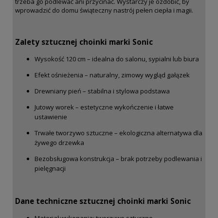
trzeba go podlewać ani przycinać. Wystarczy je ozdobić, by
wprowadzić do domu świąteczny nastrój pełen ciepła i magii.
Zalety sztucznej choinki marki Sonic
Wysokość 120 cm – idealna do salonu, sypialni lub biura
Efekt ośnieżenia – naturalny, zimowy wygląd gałązek
Drewniany pień – stabilna i stylowa podstawa
Jutowy worek – estetyczne wykończenie i łatwe
ustawienie
Trwałe tworzywo sztuczne – ekologiczna alternatywa dla
żywego drzewka
Bezobsługowa konstrukcja – brak potrzeby podlewania i
pielęgnacji
Dane techniczne sztucznej choinki marki Sonic
Materiał wykonania: tworzywo sztuczne