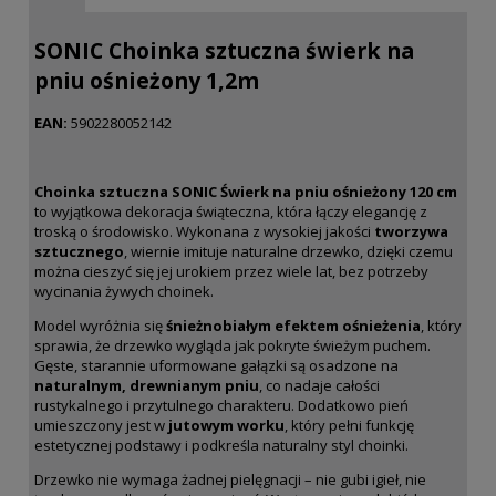
SONIC Choinka sztuczna świerk na
pniu ośnieżony 1,2m
EAN:
5902280052142
Choinka sztuczna SONIC Świerk na pniu ośnieżony 120 cm
to wyjątkowa dekoracja świąteczna, która łączy elegancję z
troską o środowisko. Wykonana z wysokiej jakości
tworzywa
sztucznego
, wiernie imituje naturalne drzewko, dzięki czemu
można cieszyć się jej urokiem przez wiele lat, bez potrzeby
wycinania żywych choinek.
Model wyróżnia się
śnieżnobiałym efektem ośnieżenia
, który
sprawia, że drzewko wygląda jak pokryte świeżym puchem.
Gęste, starannie uformowane gałązki są osadzone na
naturalnym, drewnianym pniu
, co nadaje całości
rustykalnego i przytulnego charakteru. Dodatkowo pień
umieszczony jest w
jutowym worku
, który pełni funkcję
estetycznej podstawy i podkreśla naturalny styl choinki.
Drzewko nie wymaga żadnej pielęgnacji – nie gubi igieł, nie