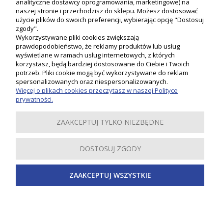
analityczne dostawcy oprogramowania, marketingowe) na
naszej stronie i przechodzisz do sklepu. Możesz dostosować
użycie plików do swoich preferencji, wybierając opcję "Dostosuj
zgody".
Wykorzystywane pliki cookies zwiększają
prawdopodobieństwo, że reklamy produktów lub usług
wyświetlane w ramach usług internetowych, z których
korzystasz, będą bardziej dostosowane do Ciebie i Twoich
potrzeb. Pliki cookie mogą być wykorzystywane do reklam
Moje konto
spersonalizowanych oraz niespersonalizowanych.
Więcej o plikach cookies przeczytasz w naszej Polityce
prywatności.
Płatności i dostawa
ZAAKCEPTUJ TYLKO NIEZBĘDNE
Informacje
DOSTOSUJ ZGODY
O nas
ZAAKCEPTUJ WSZYSTKIE
Inspiracje
Copyright 2019-2024 PSB LOBO. Wszystkie prawa zastrzeżone.