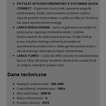
PISTOLET WYSOKOCIŚNIENIOWY Z SYSTEMEM QUICK-
CONNECT
- Ergonomiczny kształt zapewnia wygodę
użytkowania, dzięki zastosowaniu systemu szybko-
złączek pistolet można łatwo i szybko podłączyć do lancy
lub węża wysokociśnieniowego.
LANCA REGULOWANA
- Lanca regulowana pozwala na
precyzyjną regulację strumienia wody i szybkie
dostosowanie do wykonywanej pracy. Dzięki funkcji
pracy w trybie niskiego ciśnienia pozwala na
spryskiwanie powierzchni z detergentem pobieranym z
wbudowanego zbiornika w myjce ciśnieniowej.
LANCA TURBO
- Czyści do 40% szybciej niż standardowa
dysza. Silny obrotowy strumień skutecznie usuwa brud
ze stałych, twardych powierzchni
Dane techniczne
Napięcie znamionowe -
220-240V
Częstotliwość znamionowa -
50Hz
Moc wejściowa -
2000
W
Klasa ochronności -
II
Poziom ochrony -
IPX5