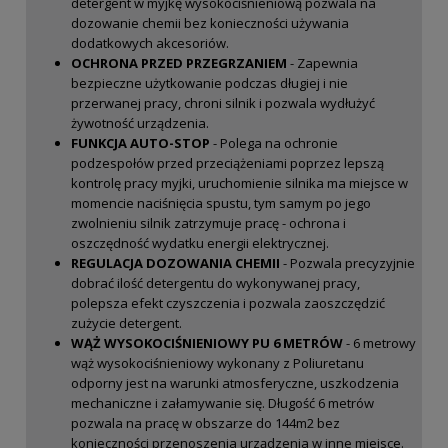
detergent w myjkę wysokociśnieniową pozwala na
dozowanie chemii bez konieczności używania
dodatkowych akcesoriów.
OCHRONA PRZED PRZEGRZANIEM
- Zapewnia
bezpieczne użytkowanie podczas długiej i nie
przerwanej pracy, chroni silnik i pozwala wydłużyć
żywotność urządzenia.
FUNKCJA AUTO-STOP
- Polega na ochronie
podzespołów przed przeciążeniami poprzez lepszą
kontrolę pracy myjki, uruchomienie silnika ma miejsce w
momencie naciśnięcia spustu, tym samym po jego
zwolnieniu silnik zatrzymuje pracę - ochrona i
oszczędność wydatku energii elektrycznej.
REGULACJA DOZOWANIA CHEMII
- Pozwala precyzyjnie
dobrać ilość detergentu do wykonywanej pracy,
polepsza efekt czyszczenia i pozwala zaoszczędzić
zużycie detergent.
WĄŻ WYSOKOCIŚNIENIOWY PU 6 METRÓW
- 6 metrowy
wąż wysokociśnieniowy wykonany z Poliuretanu
odporny jest na warunki atmosferyczne, uszkodzenia
mechaniczne i załamywanie się. Długość 6 metrów
pozwala na pracę w obszarze do 144m2 bez
konieczności przenoszenia urządzenia w inne miejsce.