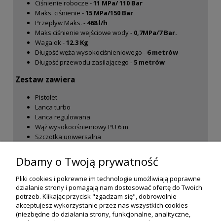
Ciśnienie robocze -
11 MPa/ 110 Bar
Maks. ciśnienie -
15 MPa/150 Bar
Przepływ Maks. -
468 l/h
Maks ciśnienie wejściowe wody -
0,7MPa/7 Bar.
Waga ok -
12.3
Kg
Długość węża wysokociśnieniowego -
6 metrów
Długość przewodu zasilającego -
5 metrów
Zestaw zawiera
Pistolet
Lanca turbo
Lanca regulowana
Wąż wysokociśnieniowy PU 6 m
Szczotka uniwersalna
Pianownica
Filtr wody
Dbamy o Twoją prywatność
Pliki cookies i pokrewne im technologie umożliwiają poprawne
działanie strony i pomagają nam dostosować ofertę do Twoich
potrzeb. Klikając przycisk "zgadzam się", dobrowolnie
akceptujesz wykorzystanie przez nas wszystkich cookies
(niezbędne do działania strony, funkcjonalne, analityczne,