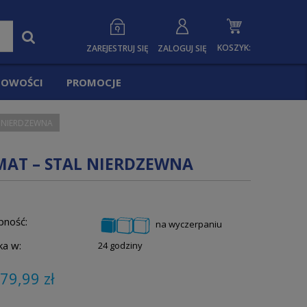
KOSZYK:
ZAREJESTRUJ SIĘ
ZALOGUJ SIĘ
OWOŚCI
PROMOCJE
AL NIERDZEWNA
 MAT – STAL NIERDZEWNA
pność:
na wyczerpaniu
ka w:
24 godziny
79,99 zł