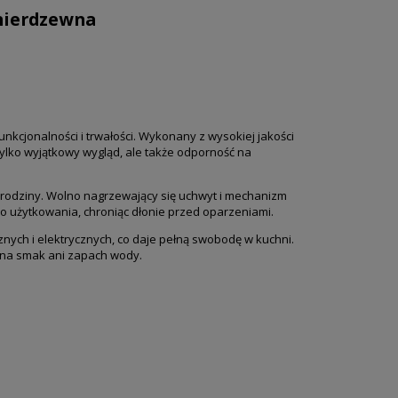
l nierdzewna
kcjonalności i trwałości. Wykonany z wysokiej jakości
ylko wyjątkowy wygląd, ale także odporność na
ej rodziny. Wolno nagrzewający się uchwyt i mechanizm
o użytkowania, chroniąc dłonie przed oparzeniami.
nych i elektrycznych, co daje pełną swobodę w kuchni.
 na smak ani zapach wody.