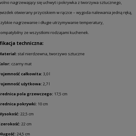
wolno nagrzewający się uchwyt i pokrywka z tworzywa sztucznego,
gwizdek otwierany przyciskiem w rączce – wygoda nalewania jedną ręką,
szybkie nagrzewanie i długie utrzymywanie temperatury,
kompatybilny ze wszystkimi rodzajami kuchenek.
fikacja techniczna:
Materiał:
stal nierdzewna, tworzywo sztuczne
Kolor:
czarny mat
Pojemność całkowita:
3,0 l
Pojemność użytkowa:
2,7 l
Średnica pola grzewczego:
17,5 cm
Średnica pokrywki:
10 cm
Wysokość:
22,5 cm
Szerokość:
22 cm
Długość:
24,5 cm