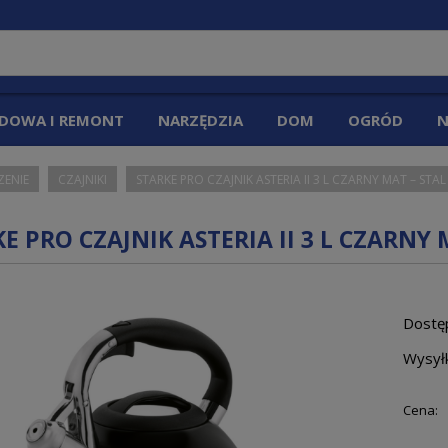
DOWA I REMONT
NARZĘDZIA
DOM
OGRÓD
N
ZENIE
CZAJNIKI
STARKE PRO CZAJNIK ASTERIA II 3 L CZARNY MAT – ST
E PRO CZAJNIK ASTERIA II 3 L CZARNY
Dostę
Wysył
Cena: