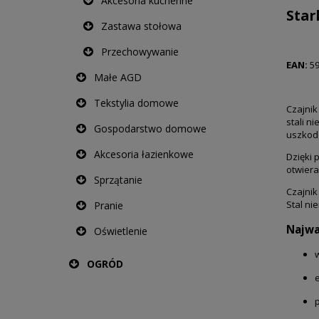
Akcesoria kuchenne
Star
Zastawa stołowa
Przechowywanie
EAN:
59
Małe AGD
Tekstylia domowe
Czajni
stali n
Gospodarstwo domowe
uszkodz
Akcesoria łazienkowe
Dzięki 
otwiera
Sprzątanie
Czajnik
Stal ni
Pranie
Najwa
Oświetlenie
OGRÓD
p