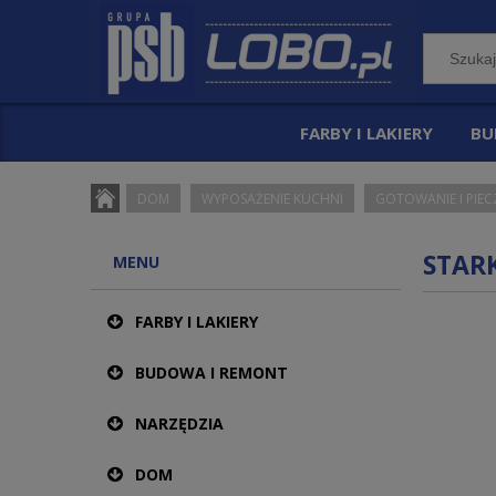
FARBY I LAKIERY
BU
DOM
WYPOSAŻENIE KUCHNI
GOTOWANIE I PIEC
STARK
MENU
FARBY I LAKIERY
BUDOWA I REMONT
NARZĘDZIA
DOM