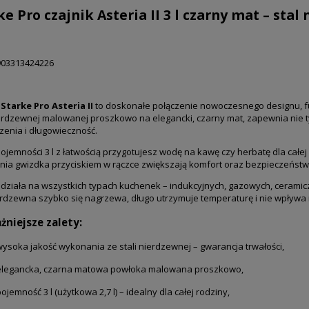
ke Pro czajnik Asteria II 3 l czarny mat – sta
03313424226
k
Starke Pro Asteria II
to doskonałe połączenie nowoczesnego designu, fun
ierdzewnej malowanej proszkowo na elegancki, czarny mat, zapewnia nie t
enia i długowieczność.
pojemności 3 l z łatwością przygotujesz wodę na kawę czy herbatę dla cał
nia gwizdka przyciskiem w rączce zwiększają komfort oraz bezpieczeństw
 działa na wszystkich typach kuchenek – indukcyjnych, gazowych, ceramicz
erdzewna szybko się nagrzewa, długo utrzymuje temperaturę i nie wpływa
żniejsze zalety:
wysoka jakość wykonania ze stali nierdzewnej – gwarancja trwałości,
elegancka, czarna matowa powłoka malowana proszkowo,
ojemność 3 l (użytkowa 2,7 l) – idealny dla całej rodziny,