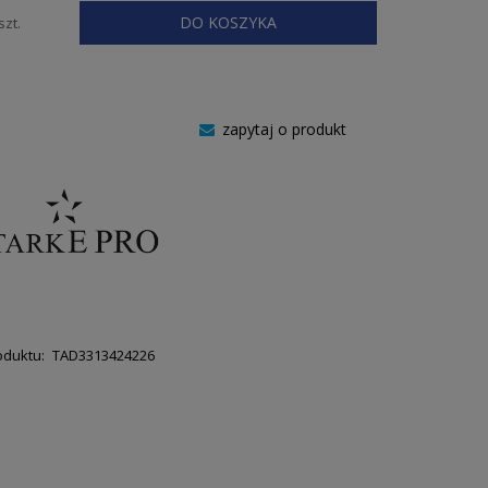
DO KOSZYKA
szt.
zapytaj o produkt
oduktu:
TAD3313424226