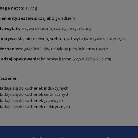
Waga netto:
1177 g
Elementy zestawu:
czajnik z gwizdkiem
Uchwyt:
tworzywo sztuczne, czarny, przykręcany
Pokrywa:
stal nierdzewna, srebrna, uchwyt z tworzywa sztucznego
Mechanizm:
gwizdek stały, uchylany przyciskiem w rączce
Rodzaj opakowania:
kolorowy karton (22,5 x 22,5 x 23,5 cm)
aczenie:
Nadaje się do kuchenek indukcyjnych
Nadaje się do kuchenek ceramicznych
Nadaje się do kuchenek gazowych
Nadaje się do kuchenek elektrycznych