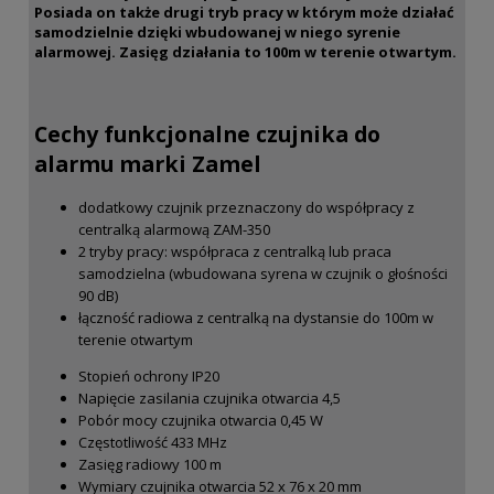
Posiada on także drugi tryb pracy w którym może działać
samodzielnie dzięki wbudowanej w niego syrenie
alarmowej. Zasięg działania to 100m w terenie otwartym.
Cechy funkcjonalne czujnika do
alarmu marki Zamel
dodatkowy czujnik przeznaczony do współpracy z
centralką alarmową ZAM-350
2 tryby pracy: współpraca z centralką lub praca
samodzielna (wbudowana syrena w czujnik o głośności
90 dB)
łączność radiowa z centralką na dystansie do 100m w
terenie otwartym
Stopień ochrony
IP20
Napięcie zasilania czujnika otwarcia
4,5
Pobór mocy czujnika otwarcia
0,45
W
Częstotliwość
433
MHz
Zasięg radiowy
100
m
Wymiary czujnika otwarcia
52 x 76 x 20
mm