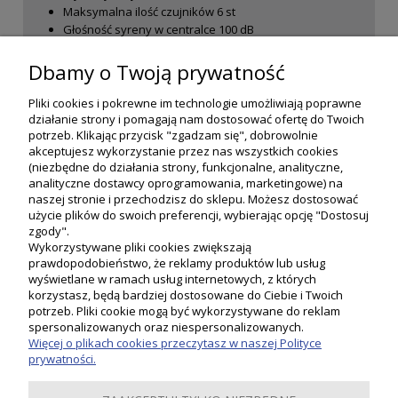
Maksymalna ilość czujników
6
st
Głośność syreny w centralce
100
dB
Głośność syreny w czujniku otwarcia
90,0
dB
Dbamy o Twoją prywatność
Pliki cookies i pokrewne im technologie umożliwiają poprawne
działanie strony i pomagają nam dostosować ofertę do Twoich
potrzeb. Klikając przycisk "zgadzam się", dobrowolnie
akceptujesz wykorzystanie przez nas wszystkich cookies
(niezbędne do działania strony, funkcjonalne, analityczne,
analityczne dostawcy oprogramowania, marketingowe) na
naszej stronie i przechodzisz do sklepu. Możesz dostosować
użycie plików do swoich preferencji, wybierając opcję "Dostosuj
zgody".
Wykorzystywane pliki cookies zwiększają
prawdopodobieństwo, że reklamy produktów lub usług
wyświetlane w ramach usług internetowych, z których
korzystasz, będą bardziej dostosowane do Ciebie i Twoich
potrzeb. Pliki cookie mogą być wykorzystywane do reklam
Moje konto
spersonalizowanych oraz niespersonalizowanych.
Więcej o plikach cookies przeczytasz w naszej Polityce
prywatności.
Płatności i dostawa