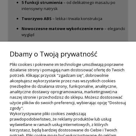
5 funkcji strumienia
– od delikatnego masażu po
intensywny natrysk
Tworzywo ABS
– lekka i trwała konstrukcja
Nowoczesne matowe wykończenie nero
– elegancki
wygląd
Ergonomiczny kształt
– wygoda codziennego
użytkowania
Dbamy o Twoją prywatność
Pliki cookies i pokrewne im technologie umożliwiają poprawne
działanie strony i pomagają nam dostosować ofertę do Twoich
potrzeb. Klikając przycisk "zgadzam się", dobrowolnie
akceptujesz wykorzystanie przez nas wszystkich cookies
(niezbędne do działania strony, funkcjonalne, analityczne,
analityczne dostawcy oprogramowania, marketingowe) na
naszej stronie i przechodzisz do sklepu. Możesz dostosować
użycie plików do swoich preferencji, wybierając opcję "Dostosuj
zgody".
Wykorzystywane pliki cookies zwiększają
prawdopodobieństwo, że reklamy produktów lub usług
wyświetlane w ramach usług internetowych, z których
korzystasz, będą bardziej dostosowane do Ciebie i Twoich
potrzeb. Pliki cookie mogą być wykorzystywane do reklam