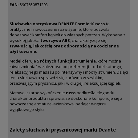
EAN:
5907650871293
Słuchawka natryskowa DEANTE Formic 10 nero
to
praktyczne i nowoczesne rozwiązanie, które pozwala
dopasować komfort kąpieli do własnych potrzeb. Wykonana z
wysokiej jakości
tworzywa ABS
, charakteryzuje się
trwałością, lekkością oraz odpornością na codzienne
użytkowanie
.
Model oferuje
5 różnych funkcji strumienia
, które można
łatwo zmieniać w zależności od preferencji – od delikatnego,
relaksacyjnego masażu po intensywny i mocny strumień. Dzięki
temu słuchawka sprawdzi się zarówno w szybkim,
orzeźwiającym prysznicu, jak i w długiej, relaksującej kąpieli.
Matowe, czarne wykończenie
nero
podkreśla elegancki
charakter produktu i sprawia, że doskonale komponuje się z
nowoczesną armaturą łazienkową, nadając wnętrzu
wyjątkowego stylu.
Zalety słuchawki prysznicowej marki Deante