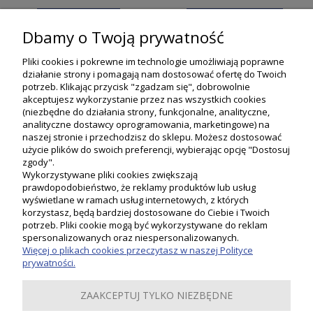
DO KOSZYKA
POWIADOM O DOSTĘPNOŚCI
Dbamy o Twoją prywatność
Pliki cookies i pokrewne im technologie umożliwiają poprawne
działanie strony i pomagają nam dostosować ofertę do Twoich
potrzeb. Klikając przycisk "zgadzam się", dobrowolnie
akceptujesz wykorzystanie przez nas wszystkich cookies
(niezbędne do działania strony, funkcjonalne, analityczne,
analityczne dostawcy oprogramowania, marketingowe) na
naszej stronie i przechodzisz do sklepu. Możesz dostosować
użycie plików do swoich preferencji, wybierając opcję "Dostosuj
zgody".
Wykorzystywane pliki cookies zwiększają
prawdopodobieństwo, że reklamy produktów lub usług
wyświetlane w ramach usług internetowych, z których
korzystasz, będą bardziej dostosowane do Ciebie i Twoich
potrzeb. Pliki cookie mogą być wykorzystywane do reklam
Moje konto
spersonalizowanych oraz niespersonalizowanych.
Więcej o plikach cookies przeczytasz w naszej Polityce
prywatności.
Płatności i dostawa
ZAAKCEPTUJ TYLKO NIEZBĘDNE
Informacje