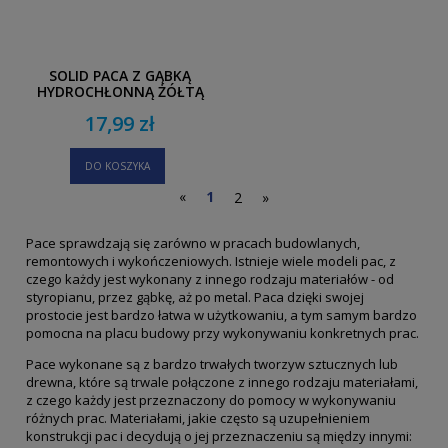
SOLID PACA Z GĄBKĄ
HYDROCHŁONNĄ ŻÓŁTĄ
NACINANĄ 130X250MM
17,99 zł
DO KOSZYKA
«
1
2
»
Pace sprawdzają się zarówno w pracach budowlanych,
remontowych i wykończeniowych. Istnieje wiele modeli pac, z
czego każdy jest wykonany z innego rodzaju materiałów - od
styropianu, przez gąbkę, aż po metal. Paca dzięki swojej
prostocie jest bardzo łatwa w użytkowaniu, a tym samym bardzo
pomocna na placu budowy przy wykonywaniu konkretnych prac.
Pace wykonane są z bardzo trwałych tworzyw sztucznych lub
drewna, które są trwale połączone z innego rodzaju materiałami,
z czego każdy jest przeznaczony do pomocy w wykonywaniu
różnych prac. Materiałami, jakie często są uzupełnieniem
konstrukcji pac i decydują o jej przeznaczeniu są między innymi: