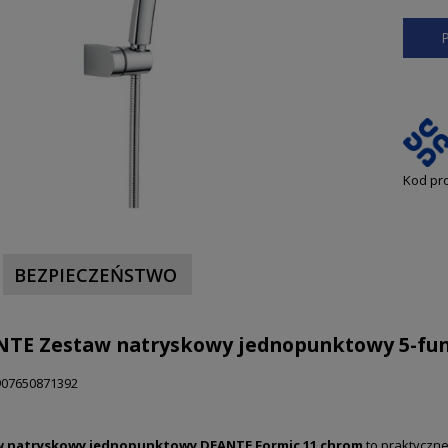
Kod pr
BEZPIECZEŃSTWO
TE Zestaw natryskowy jednopunktowy 5-fun
07650871392
 natryskowy jednopunktowy DEANTE Formic 11 chrom
to praktyczne