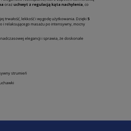
na
oraz
uchwyt z regulacją kąta nachylenia
, co
jej trwałość, lekkość i wygodę użytkowania. Dzięki
5
o i relaksującego masażu po intensywny, mocny
onadczasowej elegancji i sprawia, że doskonale
sywny strumień
łuchawki