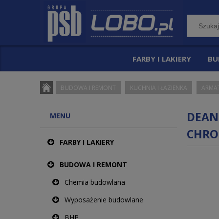
FARBY I LAKIERY
BU
BUDOWA I REMONT
KUCHNIA I ŁAZIENKA
ARMA
DEAN
MENU
CHR
FARBY I LAKIERY
BUDOWA I REMONT
Chemia budowlana
Wyposażenie budowlane
BHP