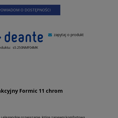
POWIADOM O DOSTĘPNOŚCI
zapytaj o produkt
oduktu:
s5.250NMF04MK
kcyjny Formic 11 chrom
 i eleganckie rozwiązanie, które zapewni komfortową