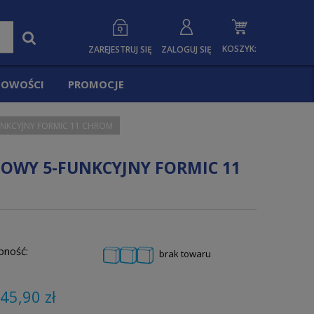
KOSZYK:
ZAREJESTRUJ SIĘ
ZALOGUJ SIĘ
OWOŚCI
PROMOCJE
NKCYJNY FORMIC 11 CHROM
OWY 5-FUNKCYJNY FORMIC 11
pność:
brak towaru
45,90 zł