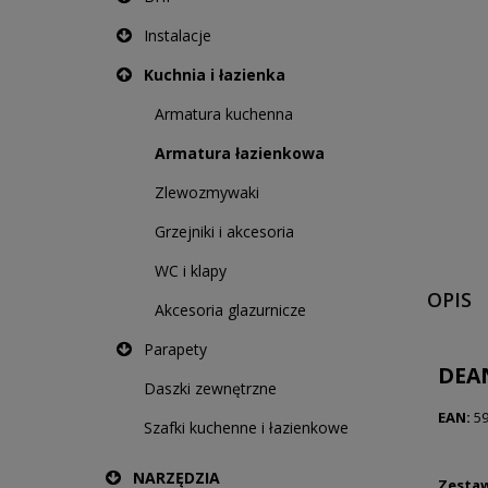
Instalacje
Kuchnia i łazienka
Armatura kuchenna
Armatura łazienkowa
Zlewozmywaki
Grzejniki i akcesoria
WC i klapy
OPIS
Akcesoria glazurnicze
Parapety
DEAN
Daszki zewnętrzne
EAN:
59
Szafki kuchenne i łazienkowe
NARZĘDZIA
Zestaw