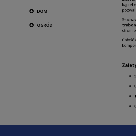
kąpiel 
pozwal
DOM
Słuchaw
OGRÓD
trybom
strumie
Całość
kompon
Zalet