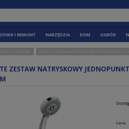
DOWA I REMONT
NARZĘDZIA
DOM
OGRÓD
N
TURA ŁAZIENKOWA
DEANTE ZESTAW NATRYSKOWY JEDNOPUNKTOWY 5-FU
TE ZESTAW NATRYSKOWY JEDNOPUNKT
OM
Dostę
Cena: