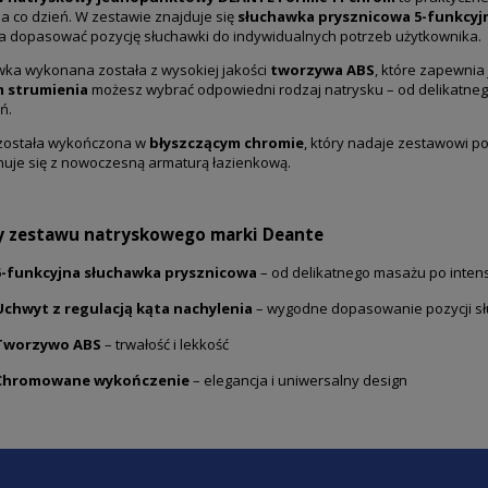
na co dzień. W zestawie znajduje się
słuchawka prysznicowa 5-funkcyj
a dopasować pozycję słuchawki do indywidualnych potrzeb użytkownika.
ka wykonana została z wysokiej jakości
tworzywa ABS
, które zapewnia 
 strumienia
możesz wybrać odpowiedni rodzaj natrysku – od delikatneg
ń.
 została wykończona w
błyszczącym chromie
, który nadaje zestawowi p
uje się z nowoczesną armaturą łazienkową.
y zestawu natryskowego marki Deante
5-funkcyjna słuchawka prysznicowa
– od delikatnego masażu po inten
Uchwyt z regulacją kąta nachylenia
– wygodne dopasowanie pozycji s
Tworzywo ABS
– trwałość i lekkość
Chromowane wykończenie
– elegancja i uniwersalny design