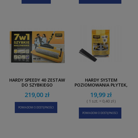
HARDY SPEEDY 40 ZESTAW
HARDY SYSTEM
DO SZYBKIEGO
POZIOMOWANIA PŁYTEK,
MALOWANIA 7W1
KLINY 50 SZT.
219,00 zł
19,99 zł
( 1 szt. = 0,40 zł )
POWIADOM O DOSTĘPNOŚCI
POWIADOM O DOSTĘPNOŚCI