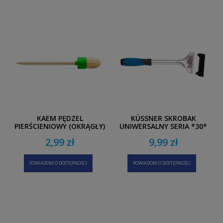
KAEM PĘDZEL
KÜSSNER SKROBAK
PIERŚCIENIOWY (OKRĄGŁY)
UNIWERSALNY SERIA *30*
M7 SERIA 500, ŚREDNICA
RĄCZKA 2K
2,99 zł
9,99 zł
25 MM
POWIADOM O DOSTĘPNOŚCI
POWIADOM O DOSTĘPNOŚCI