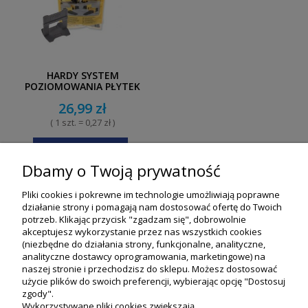
HARDY SYSTEM
POZIOMOWANIA PŁYTEK
1,5 MM, KLIPSY 100 SZT.
26,99 zł
( 1 szt. = 0,27 zł )
POWIADOM O DOSTĘPNOŚCI
Dbamy o Twoją prywatność
«
1
2
3
4
5
...
24
»
Pliki cookies i pokrewne im technologie umożliwiają poprawne
działanie strony i pomagają nam dostosować ofertę do Twoich
potrzeb. Klikając przycisk "zgadzam się", dobrowolnie
akceptujesz wykorzystanie przez nas wszystkich cookies
(niezbędne do działania strony, funkcjonalne, analityczne,
analityczne dostawcy oprogramowania, marketingowe) na
naszej stronie i przechodzisz do sklepu. Możesz dostosować
użycie plików do swoich preferencji, wybierając opcję "Dostosuj
zgody".
Wykorzystywane pliki cookies zwiększają