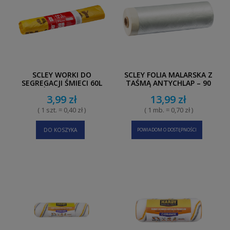
SCLEY WORKI DO
SCLEY FOLIA MALARSKA Z
SEGREGACJI ŚMIECI 60L
TAŚMĄ ANTYCHLAP – 90
ŻÓŁTE 10SZT.
CM × 20 M
3,99 zł
13,99 zł
( 1 szt. = 0,40 zł )
( 1 mb. = 0,70 zł )
DO KOSZYKA
POWIADOM O DOSTĘPNOŚCI