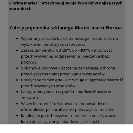
Florina Mariet i przechowuj swoją żywność w najlepszych
warunkach!
Zalety pojemnika szklanego Mariet marki Florina
Wykonany ze szkła borokrzemowego – odporność na
wysokie temperatury i uszkodzenia
Zakres temperatur od -20°C do +400°C – możliwość
przechowywania, podgrzewania i pieczenia (bez
pokrywy)
Silikonowa pokrywa – szczelne zamknięcie, ochrona
przed wysychaniem i przenikaniem zapachów
Praktyczne zamknięcie – utrzymuje długotrwałą świeżość
przechowywanych produktów
Łatwy w utrzymaniu czystości – możliwość mycia w
zmywarce
Wszechstronność użytkowania – odpowiedni do
mikrofalówki, piekarnika (bez pokrywy) i zamrażarki
Idealny do przechowywania i przenoszenia żywności –
lunch do pracy, porcje obiadowe, przekąski
Minimalistyczny i estetyczny design – pasuje do każdej