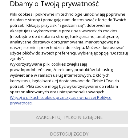
kuchni
Dbamy o Twoją prywatność
Pliki cookies i pokrewne im technologie umożliwiają poprawne
działanie strony i pomagają nam dostosować ofertę do Twoich
potrzeb. Klikając przycisk "zgadzam się", dobrowolnie
akceptujesz wykorzystanie przez nas wszystkich cookies
(niezbędne do działania strony, funkcjonalne, analityczne,
analityczne dostawcy oprogramowania, marketingowe) na
naszej stronie i przechodzisz do sklepu. Możesz dostosować
użycie plików do swoich preferencji, wybierając opcję "Dostosuj
zgody".
Wykorzystywane pliki cookies zwiększają
prawdopodobieństwo, że reklamy produktów lub usług
wyświetlane w ramach usług internetowych, z których
korzystasz, będą bardziej dostosowane do Ciebie i Twoich
potrzeb. Pliki cookie mogą być wykorzystywane do reklam
Moje konto
spersonalizowanych oraz niespersonalizowanych.
Więcej o plikach cookies przeczytasz w naszej Polityce
prywatności.
Płatności i dostawa
ZAAKCEPTUJ TYLKO NIEZBĘDNE
Informacje
DOSTOSUJ ZGODY