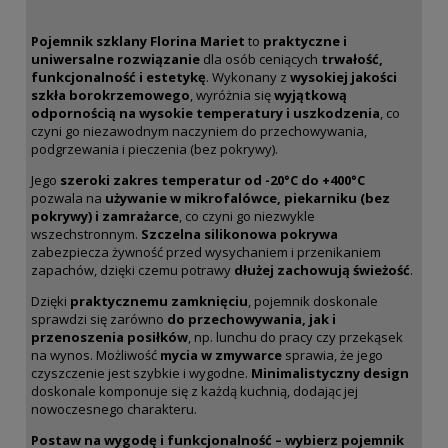
Pojemnik szklany Florina Mariet
to
praktyczne i
uniwersalne rozwiązanie
dla osób ceniących
trwałość,
funkcjonalność i estetykę
. Wykonany z
wysokiej jakości
szkła borokrzemowego
, wyróżnia się
wyjątkową
odpornością na wysokie temperatury i uszkodzenia
, co
czyni go niezawodnym naczyniem do przechowywania,
podgrzewania i pieczenia (bez pokrywy).
Jego
szeroki zakres temperatur od -20°C do +400°C
pozwala na
używanie w mikrofalówce, piekarniku (bez
pokrywy) i zamrażarce
, co czyni go niezwykle
wszechstronnym.
Szczelna silikonowa pokrywa
zabezpiecza żywność przed wysychaniem i przenikaniem
zapachów, dzięki czemu potrawy
dłużej zachowują świeżość
.
Dzięki
praktycznemu zamknięciu
, pojemnik doskonale
sprawdzi się zarówno
do przechowywania, jak i
przenoszenia posiłków
, np. lunchu do pracy czy przekąsek
na wynos. Możliwość
mycia w zmywarce
sprawia, że jego
czyszczenie jest szybkie i wygodne.
Minimalistyczny design
doskonale komponuje się z każdą kuchnią, dodając jej
nowoczesnego charakteru.
Postaw na wygodę i funkcjonalność – wybierz pojemnik