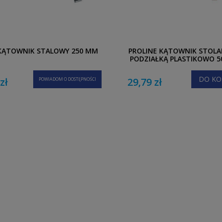
KĄTOWNIK STALOWY 250 MM
PROLINE KĄTOWNIK STOLAR
PODZIAŁKĄ PLASTIKOWO 
DO KO
zł
29,79 zł
POWIADOM O DOSTĘPNOŚCI