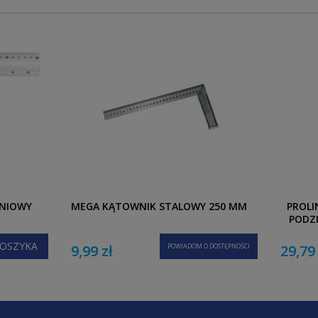
INIOWY
MEGA KĄTOWNIK STALOWY 250 MM
PROLI
PODZ
OSZYKA
9,99 zł
POWIADOM O DOSTĘPNOŚCI
29,79 