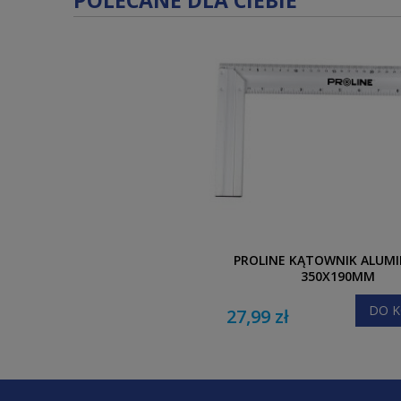
POLECANE DLA CIEBIE
PROLINE KĄTOWNIK ALUM
350X190MM
DO K
27,99 zł