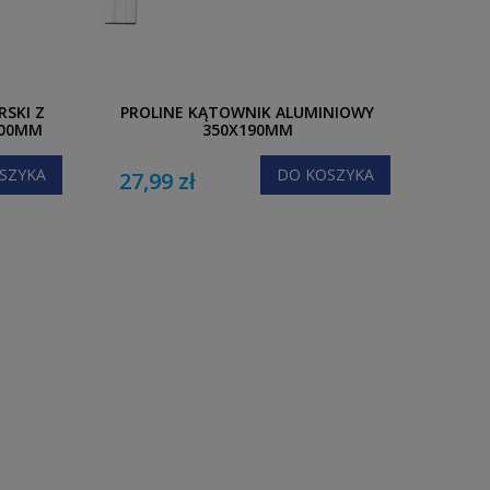
SKI Z
PROLINE KĄTOWNIK ALUMINIOWY
500MM
350X190MM
SZYKA
DO KOSZYKA
27,99 zł