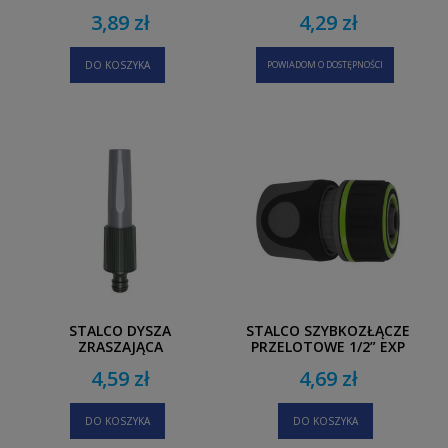
WEWNĘTRZNYM 3/4” - 1”
3,89 zł
4,29 zł
EXP
DO KOSZYKA
POWIADOM O DOSTĘPNOŚCI
STALCO DYSZA
STALCO SZYBKOZŁĄCZE
ZRASZAJĄCA
PRZELOTOWE 1/2” EXP
REGULOWANA STR HF
4,59 zł
4,69 zł
DO KOSZYKA
DO KOSZYKA