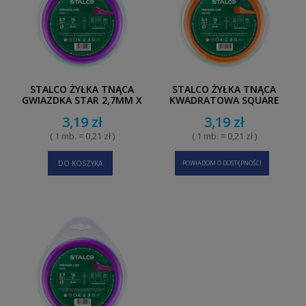
STALCO ŻYŁKA TNĄCA
STALCO ŻYŁKA TNĄCA
GWIAZDKA STAR 2,7MM X
KWADRATOWA SQUARE
15M
1,6MM X 15M
3,19 zł
3,19 zł
( 1 mb. = 0,21 zł )
( 1 mb. = 0,21 zł )
DO KOSZYKA
POWIADOM O DOSTĘPNOŚCI