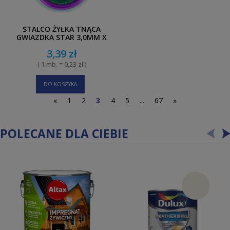
STALCO ŻYŁKA TNĄCA
GWIAZDKA STAR 3,0MM X
15M
3,39 zł
( 1 mb. = 0,23 zł )
DO KOSZYKA
«
1
2
3
4
5
...
67
»
POLECANE DLA CIEBIE