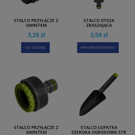
STALCO PRZYŁĄCZE Z
STALCO DYSZA
GWINTEM
ZRASZAJĄCA
WEWNĘTRZNYM 1/2” -
REGULOWANA STR
3,29 zł
3,59 zł
3/4” EXP
DO KOSZYKA
POWIADOM O DOSTĘPNOŚCI
STALCO PRZYŁĄCZE Z
STALCO ŁOPATKA
GWINTEM
SZEROKA OGRODOWA STR