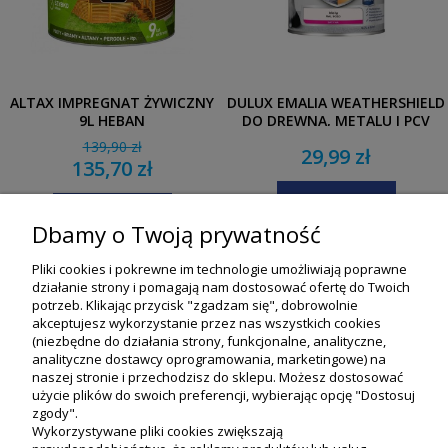
ALTAX IMPREGNAT ŻYWICZNY
DULUX EMALIA WEATHERSHIELD
9L HEBAN
DO DREWNA, METALU I PCV
0,7L BIAŁY
139,90 zł
29,99 zł
135,70 zł
DO KOSZYKA
DO KOSZYKA
Dbamy o Twoją prywatność
Pliki cookies i pokrewne im technologie umożliwiają poprawne
działanie strony i pomagają nam dostosować ofertę do Twoich
potrzeb. Klikając przycisk "zgadzam się", dobrowolnie
akceptujesz wykorzystanie przez nas wszystkich cookies
(niezbędne do działania strony, funkcjonalne, analityczne,
analityczne dostawcy oprogramowania, marketingowe) na
naszej stronie i przechodzisz do sklepu. Możesz dostosować
użycie plików do swoich preferencji, wybierając opcję "Dostosuj
zgody".
Wykorzystywane pliki cookies zwiększają