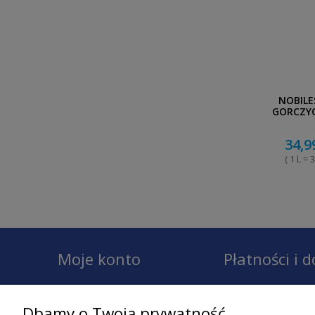
NOBILE
GORCZYC
34,9
( 1 L = 3
Moje konto
Płatności i 
Twoje zamówienia
Dostawa
Dbamy o Twoją prywatność