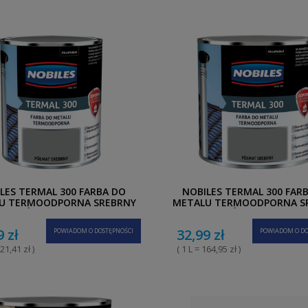
LES TERMAL 300 FARBA DO
NOBILES TERMAL 300 FAR
U TERMOODPORNA SREBRNY
METALU TERMOODPORNA S
PÓŁMAT 0,7 L
PÓŁMAT 0,2 L
9 zł
32,99 zł
POWIADOM O DOSTĘPNOŚCI
POWIADOM O DO
121,41 zł )
( 1 L = 164,95 zł )