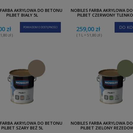
 FARBA AKRYLOWA DO BETONU
NOBILES FARBA AKRYLOWA D
PILBET BIAŁY 5L
PILBET CZERWONY TLENKO
DO KO
00 zł
259,00 zł
POWIADOM O DOSTĘPNOŚCI
1,80 zł )
( 1 L = 51,80 zł )
 FARBA AKRYLOWA DO BETONU
NOBILES FARBA AKRYLOWA D
PILBET SZARY BEŻ 5L
PILBET ZIELONY REZEDOW