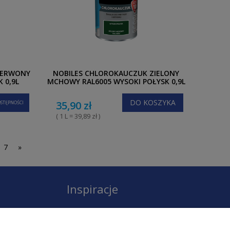
ZERWONY
NOBILES CHLOROKAUCZUK ZIELONY
 0,9L
MCHOWY RAL6005 WYSOKI POŁYSK 0,9L
DO KOSZYKA
35,90 zł
STĘPNOŚCI
( 1 L = 39,89 zł )
7
»
Inspiracje
Instagram