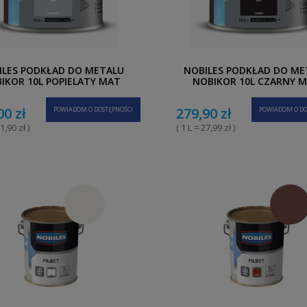
ILES PODKŁAD DO METALU
NOBILES PODKŁAD DO ME
IKOR 10L POPIELATY MAT
NOBIKOR 10L CZARNY 
00 zł
279,90 zł
POWIADOM O DOSTĘPNOŚCI
POWIADOM O DO
1,90 zł )
( 1 L = 27,99 zł )