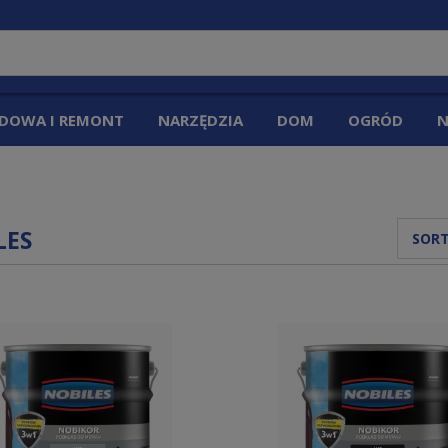
DOWA I REMONT
NARZĘDZIA
DOM
OGRÓD
N
LES
SORT