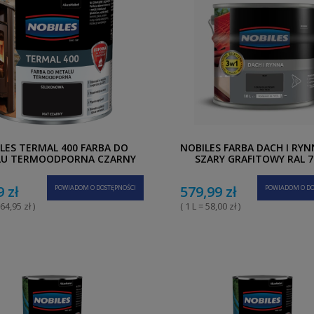
LES TERMAL 400 FARBA DO
NOBILES FARBA DACH I RYN
LU TERMOODPORNA CZARNY
SZARY GRAFITOWY RAL 7
MAT 0,2 L
9 zł
579,99 zł
POWIADOM O DOSTĘPNOŚCI
POWIADOM O DO
164,95 zł )
( 1 L = 58,00 zł )