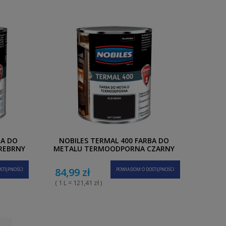
BA DO
NOBILES TERMAL 400 FARBA DO
REBRNY
METALU TERMOODPORNA CZARNY
MAT 0,7 L
84,99 zł
STĘPNOŚCI
POWIADOM O DOSTĘPNOŚCI
( 1 L = 121,41 zł )