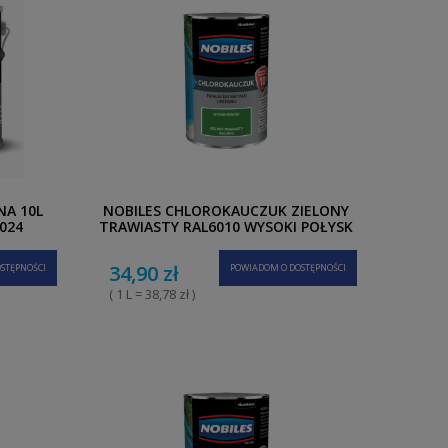
NA 10L
NOBILES CHLOROKAUCZUK ZIELONY
024
TRAWIASTY RAL6010 WYSOKI POŁYSK
0,9L
34,90 zł
STĘPNOŚCI
POWIADOM O DOSTĘPNOŚCI
( 1 L = 38,78 zł )