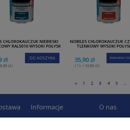
S CHLOROKAUCZUK NIEBIESKI
NOBILES CHLOROKAUCZUK C
OWY RAL5010 WYSOKI POŁYSK
TLENKOWY WYSOKI POŁYSK
0,9L
DO KOSZYKA
9 zł
35,90 zł
POWIADOM O DO
8,88 zł )
( 1 L = 39,89 zł )
«
1
2
3
4
5
...
dostawa
Informacje
O nas
Regulamin
O firmie LOBO