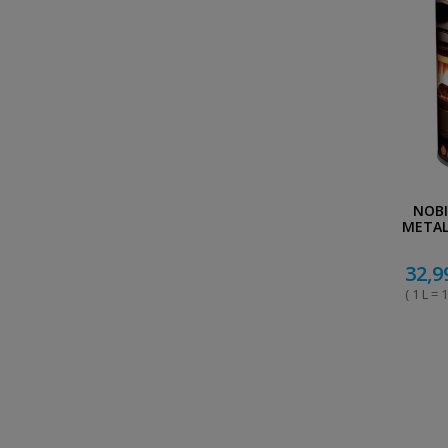
NOBI
META
32,9
( 1 L = 