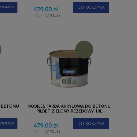
DO KOSZYKA
479,00 zł
STĘPNOŚCI
( 1 L = 47,90 zł )
O BETONU
NOBILES FARBA AKRYLOWA DO BETONU
L
PILBET ZIELONY REZEDOWY 10L
DO KOSZYKA
479,00 zł
STĘPNOŚCI
( 1 L = 47,90 zł )