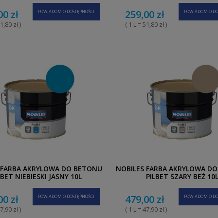
00 zł
259,00 zł
POWIADOM O DOSTĘPNOŚCI
POWIADOM O DO
1,80 zł )
( 1 L = 51,80 zł )
 FARBA AKRYLOWA DO BETONU
NOBILES FARBA AKRYLOWA D
LBET NIEBIESKI JASNY 10L
PILBET SZARY BEŻ 10
00 zł
479,00 zł
POWIADOM O DOSTĘPNOŚCI
POWIADOM O DO
7,90 zł )
( 1 L = 47,90 zł )