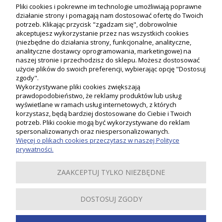
Pliki cookies i pokrewne im technologie umożliwiają poprawne
działanie strony i pomagają nam dostosować ofertę do Twoich
potrzeb. Klikając przycisk "zgadzam się", dobrowolnie
akceptujesz wykorzystanie przez nas wszystkich cookies
(niezbędne do działania strony, funkcjonalne, analityczne,
analityczne dostawcy oprogramowania, marketingowe) na
naszej stronie i przechodzisz do sklepu. Możesz dostosować
użycie plików do swoich preferencji, wybierając opcję "Dostosuj
zgody".
Wykorzystywane pliki cookies zwiększają
prawdopodobieństwo, że reklamy produktów lub usług
wyświetlane w ramach usług internetowych, z których
korzystasz, będą bardziej dostosowane do Ciebie i Twoich
potrzeb. Pliki cookie mogą być wykorzystywane do reklam
Moje konto
spersonalizowanych oraz niespersonalizowanych.
Więcej o plikach cookies przeczytasz w naszej Polityce
prywatności.
Płatności i dostawa
ZAAKCEPTUJ TYLKO NIEZBĘDNE
Informacje
DOSTOSUJ ZGODY
O nas