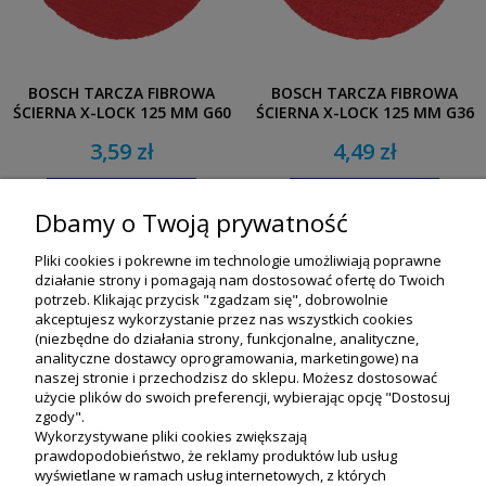
BOSCH TARCZA FIBROWA
BOSCH TARCZA FIBROWA
ŚCIERNA X-LOCK 125 MM G60
ŚCIERNA X-LOCK 125 MM G36
METAL INOX
METAL INOX
3,59 zł
4,49 zł
POWIADOM O DOSTĘPNOŚCI
POWIADOM O DOSTĘPNOŚCI
Dbamy o Twoją prywatność
Pliki cookies i pokrewne im technologie umożliwiają poprawne
działanie strony i pomagają nam dostosować ofertę do Twoich
potrzeb. Klikając przycisk "zgadzam się", dobrowolnie
akceptujesz wykorzystanie przez nas wszystkich cookies
(niezbędne do działania strony, funkcjonalne, analityczne,
analityczne dostawcy oprogramowania, marketingowe) na
naszej stronie i przechodzisz do sklepu. Możesz dostosować
użycie plików do swoich preferencji, wybierając opcję "Dostosuj
zgody".
Wykorzystywane pliki cookies zwiększają
prawdopodobieństwo, że reklamy produktów lub usług
wyświetlane w ramach usług internetowych, z których