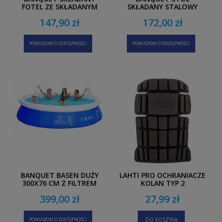
FOTEL ZE SKŁADANYM
SKŁADANY STALOWY
STOŁEM LERY 50X55X45
TOURNEO 80 X 60 X 70 CM
147,90 zł
172,00 zł
CM
POWIADOM O DOSTĘPNOŚCI
POWIADOM O DOSTĘPNOŚCI
BANQUET BASEN DUŻY
LAHTI PRO OCHRANIACZE
300X76 CM Z FILTREM
KOLAN TYP 2
399,00 zł
27,99 zł
POWIADOM O DOSTĘPNOŚCI
DO KOSZYKA