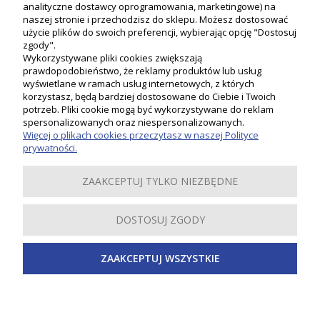
analityczne dostawcy oprogramowania, marketingowe) na
naszej stronie i przechodzisz do sklepu. Możesz dostosować
użycie plików do swoich preferencji, wybierając opcję "Dostosuj
zgody".
Wykorzystywane pliki cookies zwiększają
prawdopodobieństwo, że reklamy produktów lub usług
wyświetlane w ramach usług internetowych, z których
korzystasz, będą bardziej dostosowane do Ciebie i Twoich
potrzeb. Pliki cookie mogą być wykorzystywane do reklam
Moje konto
spersonalizowanych oraz niespersonalizowanych.
Więcej o plikach cookies przeczytasz w naszej Polityce
prywatności.
Płatności i dostawa
ZAAKCEPTUJ TYLKO NIEZBĘDNE
Informacje
DOSTOSUJ ZGODY
O nas
ZAAKCEPTUJ WSZYSTKIE
Inspiracje
Copyright 2019-2024 PSB LOBO. Wszystkie prawa zastrzeżone.