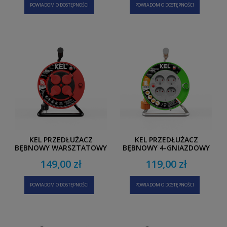
POWIADOM O DOSTĘPNOŚCI
POWIADOM O DOSTĘPNOŚCI
KEL PRZEDŁUŻACZ
KEL PRZEDŁUŻACZ
BĘBNOWY WARSZTATOWY
BĘBNOWY 4-GNIAZDOWY
4-GNIAZDOWY
STANDARD LINE 10M
149,00 zł
119,00 zł
PROFESSIONAL LINE 15M
POWIADOM O DOSTĘPNOŚCI
POWIADOM O DOSTĘPNOŚCI