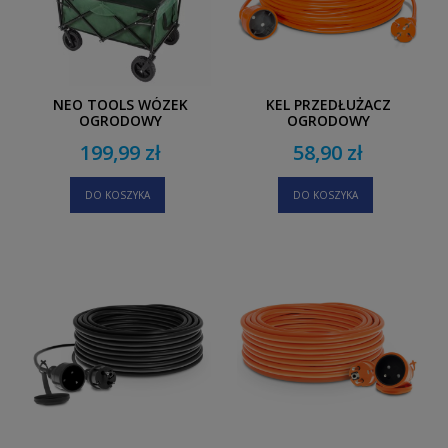
NEO TOOLS WÓZEK
KEL PRZEDŁUŻACZ
OGRODOWY
OGRODOWY
TRANSPORTOWY
JEDNOGNIAZDOWY IP20
199,99 zł
58,90 zł
SKŁADANY
20M
DO KOSZYKA
DO KOSZYKA