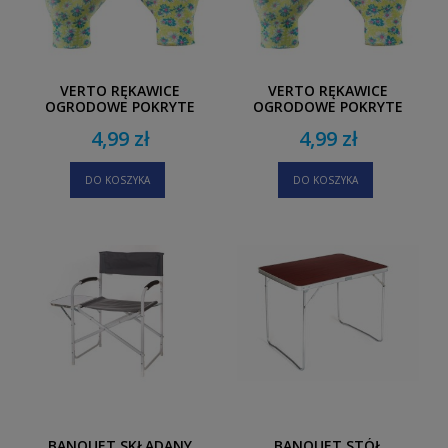
VERTO RĘKAWICE
VERTO RĘKAWICE
OGRODOWE POKRYTE
OGRODOWE POKRYTE
NITRYLEM ROZMIAR 8"
NITRYLEM ROZMIAR 7"
4,99 zł
4,99 zł
KWIATKI
KWIATKI
DO KOSZYKA
DO KOSZYKA
BANQUET SKŁADANY
BANQUET STÓŁ