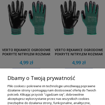
VERTO RĘKAWICE OGRODOWE
VERTO RĘKAWICE OGRODOWE
POKRYTE NITRYLEM ROZMIAR
POKRYTE NITRYLEM ROZMIAR
9"
8"
4,99 zł
4,99 zł
DO KOSZYKA
DO KOSZYKA
Dbamy o Twoją prywatność
Pliki cookies i pokrewne im technologie umożliwiają poprawne
działanie strony i pomagają nam dostosować ofertę do Twoich
potrzeb. Klikając przycisk "zgadzam się", dobrowolnie
akceptujesz wykorzystanie przez nas wszystkich cookies
(niezbędne do działania strony, funkcjonalne, analityczne,