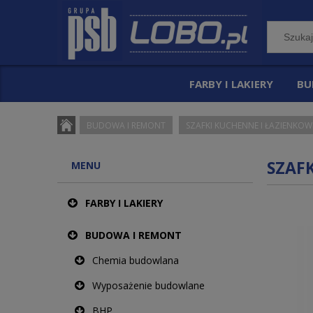
FARBY I LAKIERY
BU
BUDOWA I REMONT
SZAFKI KUCHENNE I ŁAZIENKOW
SZAF
MENU
FARBY I LAKIERY
BUDOWA I REMONT
Chemia budowlana
Wyposażenie budowlane
BHP