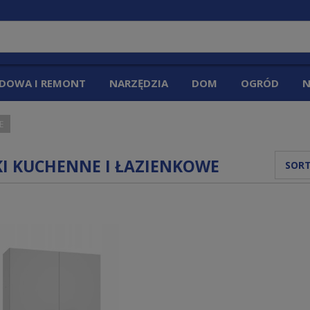
DOWA I REMONT
NARZĘDZIA
DOM
OGRÓD
N
E
KI KUCHENNE I ŁAZIENKOWE
SORT