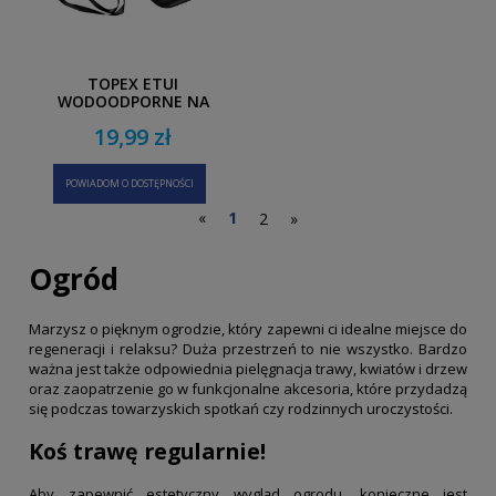
TOPEX ETUI
WODOODPORNE NA
TELEFON SURVIVAL
19,99 zł
POWIADOM O DOSTĘPNOŚCI
«
1
2
»
Ogród
Marzysz o pięknym ogrodzie, który zapewni ci idealne miejsce do
regeneracji i relaksu? Duża przestrzeń to nie wszystko. Bardzo
ważna jest także odpowiednia pielęgnacja trawy, kwiatów i drzew
oraz zaopatrzenie go w funkcjonalne akcesoria, które przydadzą
się podczas towarzyskich spotkań czy rodzinnych uroczystości.
Koś trawę regularnie!
Aby zapewnić estetyczny wygląd ogrodu, konieczne jest