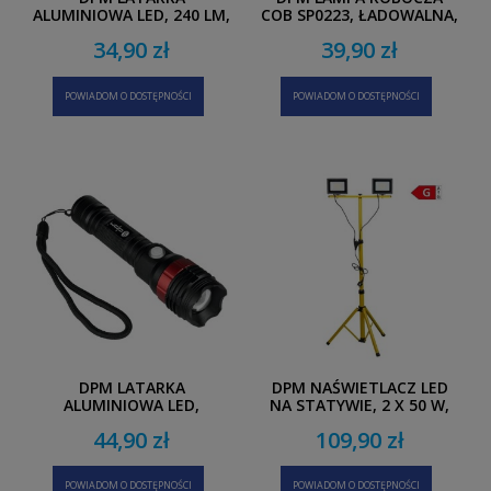
ALUMINIOWA LED, 240 LM,
COB SP0223, ŁADOWALNA,
3 X AAA SP0411
500 LM, 1200 MAH, IP44
34,90 zł
39,90 zł
POWIADOM O DOSTĘPNOŚCI
POWIADOM O DOSTĘPNOŚCI
DPM LATARKA
DPM NAŚWIETLACZ LED
ALUMINIOWA LED,
NA STATYWIE, 2 X 50 W,
ŁADOWALNA, 250 LM
7000 LM, 4500 K, IP65, 140
44,90 zł
109,90 zł
SP0412
CM, ŻÓŁTY
POWIADOM O DOSTĘPNOŚCI
POWIADOM O DOSTĘPNOŚCI