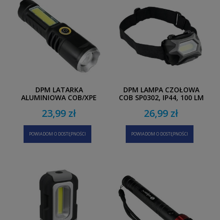
DPM LATARKA
DPM LAMPA CZOŁOWA
ALUMINIOWA COB/XPE
COB SP0302, IP44, 100 LM
SP0413, ŁADOWALNA, 150
23,99 zł
26,99 zł
LM, 500 MAH
POWIADOM O DOSTĘPNOŚCI
POWIADOM O DOSTĘPNOŚCI