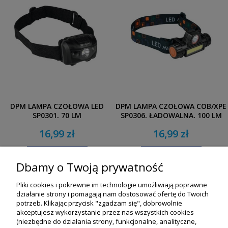
DPM LAMPA CZOŁOWA LED
DPM LAMPA CZOŁOWA COB/XPE
SP0301, 70 LM
SP0306, ŁADOWALNA, 100 LM
16,99 zł
16,99 zł
DO KOSZYKA
DO KOSZYKA
Dbamy o Twoją prywatność
Pliki cookies i pokrewne im technologie umożliwiają poprawne
działanie strony i pomagają nam dostosować ofertę do Twoich
potrzeb. Klikając przycisk "zgadzam się", dobrowolnie
akceptujesz wykorzystanie przez nas wszystkich cookies
(niezbędne do działania strony, funkcjonalne, analityczne,