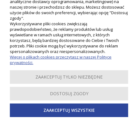
analityczne dostawcy oprogramowania, marketingowe) na
naszej stronie i przechodzisz do sklepu. Możesz dostosować
użycie plików do swoich preferencji, wybierając opcję "Dostosuj
zgody".
Wykorzystywane pliki cookies zwiększają
prawdopodobieństwo, że reklamy produktów lub usług
wyświetlane w ramach usług internetowych, z których
korzystasz, będą bardziej dostosowane do Ciebie i Twoich
potrzeb. Pliki cookie mogą być wykorzystywane do reklam
Moje konto
spersonalizowanych oraz niespersonalizowanych.
Więcej o plikach cookies przeczytasz w naszej Polityce
prywatności.
Płatności i dostawa
ZAAKCEPTUJ TYLKO NIEZBĘDNE
Informacje
DOSTOSUJ ZGODY
O nas
ZAAKCEPTUJ WSZYSTKIE
Inspiracje
Copyright 2019-2024 PSB LOBO. Wszystkie prawa zastrzeżone.