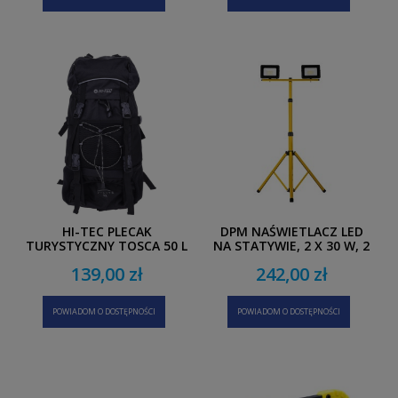
HI-TEC PLECAK
DPM NAŚWIETLACZ LED
TURYSTYCZNY TOSCA 50 L
NA STATYWIE, 2 X 30 W, 2
X 2350 LM, 6400 K, IP65,
139,00 zł
242,00 zł
150 CM, ŻÓŁTY
POWIADOM O DOSTĘPNOŚCI
POWIADOM O DOSTĘPNOŚCI