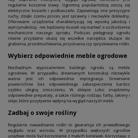
regularne koszenie trawy. Ogromną popularnością cieszą się
elektryczne kosiarki i podkaszarki. Zapewniają one precyzyjne
ruchy, dzięki czemu proces jest sprawny i niezwykle dokładny.
Oferowane urządzenia charakteryzują się wysoką jakością i
wytrzymałością - nie będziemy musieli się martwić o uszkodzenia
mechaniczne naszego sprzętu. Podczas pielęgnacji ogrodu
równie przydatne okażą się wszelkie narzędzia służące do
grabienia, przedmuchiwania, przycinania czy spryskiwania roślin.
Wybierz odpowiednie meble ogrodowe
Niezbędnym wyposażeniem każdego ogrodu są meble
ogrodowe. W przypadku drewnianych konstrukcji niezwykle
ważna jest ich odpowiednia impregnacja. Drewniane
powierzchnie bez odpowiedniego zabezpieczenia bardzo
szybko ulegną zniszczeniu. W sklepie Lobo znajdziemy
odpowiednie preparaty, a także różnego rodzaju farby, lakiery i
oleje, które pozytywnie wpłyną na wygląd naszych mebli.
Zadbaj o swoje rośliny
Regularne nawadnianie roślin to gwarancja ich prawidłowego
wyglądu oraz wzrostu. W przypadku większych ogrodów
uciążliwe może być korzystanie z małych konewek. Korzystając z