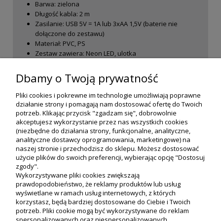
Barwa: zielona
Długość kabla: 2 m
Zasilanie: USB 5V = 1A lub 3xAA 1,5V (baterie nie
dołączone do zestawu)
Materiał: PVC, PS
Zestaw zawiera: Neon LED, ulotka
Wymiary produktu (mm): 245 x 20 x 235
Pobór prądu: < 1 A
Dbamy o Twoją prywatność
Pliki cookies i pokrewne im technologie umożliwiają poprawne
działanie strony i pomagają nam dostosować ofertę do Twoich
potrzeb. Klikając przycisk "zgadzam się", dobrowolnie
akceptujesz wykorzystanie przez nas wszystkich cookies
(niezbędne do działania strony, funkcjonalne, analityczne,
analityczne dostawcy oprogramowania, marketingowe) na
naszej stronie i przechodzisz do sklepu. Możesz dostosować
użycie plików do swoich preferencji, wybierając opcję "Dostosuj
zgody".
Wykorzystywane pliki cookies zwiększają
prawdopodobieństwo, że reklamy produktów lub usług
wyświetlane w ramach usług internetowych, z których
korzystasz, będą bardziej dostosowane do Ciebie i Twoich
potrzeb. Pliki cookie mogą być wykorzystywane do reklam
Moje konto
spersonalizowanych oraz niespersonalizowanych.