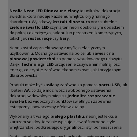
Neolia Neon LED Dinozaur zielony
to unikalna dekoracja
świetlna, która nadaje każdemu wnętrzu oryginalnego
charakteru. Wyjątkowy
kształt dinozaura
oraz subtelne
zielone światło LED
czynią ten neon doskonałym dodatkiem
do pokoju dziecięcego, salonu lub przestrzeni komercyjnych,
takich jak
restauracje
czy
bary
.
Neon został zaprojektowany z myślą o elastycznym
użytkowaniu. Można go ustawić na półce lub zawiesić na
pionowej powierzchni
za pomocą wbudowanego uchwytu.
Dzięki
technologii LED
urządzenie zużywa minimalną ilość
energii, co czyni je zarówno ekonomicznym, jak i przyjaznym
dla środowiska.
Produkt może być zasilany zarówno za pomocą
portu USB
, jak
i baterii
AA
, co daje możliwość swobodnego ustawienia
dekoracji w dowolnym miejscu.
Jednolite rozpraszanie
światła
bez widocznych punktów świetlnych zapewnia
estetyczny i nowoczesny efekt wizualny.
Wykonany z trwałego
białego plastiku
, neon jest lekki, a
zarazem solidny. Idealnie wpisuje się w różnorodne style
wnętrzarskie, podkreślając oryginalność i styl pomieszczenia.
Dodaj odrobinę wyjątkowego blasku do swojego wnętrza z