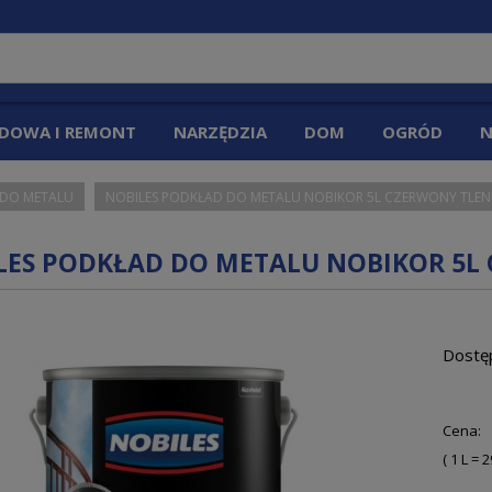
DOWA I REMONT
NARZĘDZIA
DOM
OGRÓD
N
 DO METALU
NOBILES PODKŁAD DO METALU NOBIKOR 5L CZERWONY TLE
LES PODKŁAD DO METALU NOBIKOR 5
Dostę
Cena:
( 1
L
=
2