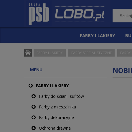
FARBY I LAKIERY
BU
FARBY I LAKIERY
FARBY SPECJALISTYCZNE
FARBY
NOBI
MENU
FARBY I LAKIERY
Farby do ścian i sufitów
Farby z mieszalnika
Farby dekoracyjne
Ochrona drewna