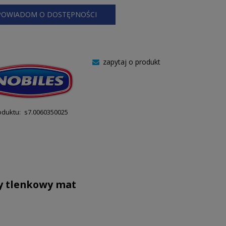
POWIADOM O DOSTĘPNOŚCI
zapytaj o produkt
oduktu:
s7.0060350025
y tlenkowy mat