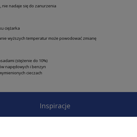
 nie nadaje się do zanurzenia
ku ciężarka
ałanie wyższych temperatur może powodować zmianę
asadami (stężenie do 10%)
ejów napędowych i benzyn
wymienionych cieczach
Inspiracje
Instagram
Facebook