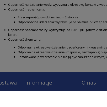
Odporność na działanie wody: wytrzymuje okresowy kontakt z wodą,
Odporność mechaniczna:
Przyczepność powłoki: minimum 2 stopnie
Odporność na uderzenia: wytrzymuje co najmniej 50 cm spad
Odporność na temperatury: wytrzymuje do +50°C (długotrwałe dzi
koloru)
Odporność chemiczna:
Odporna na okresowe działanie rozcieńczonymi kwasami i z
Odporna na okresowe działanie (rozpryski, zachlapania) ol
Pomalowane powierzchnie nie mogą być zanurzone w wyżej 
dostawa
Informacje
O nas
Regulamin
O firmie LOBO
Zwroty
Model1