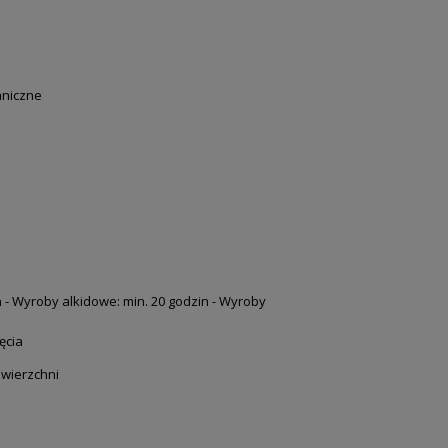
ganiczne
n - Wyroby alkidowe: min. 20 godzin - Wyroby
ęcia
owierzchni