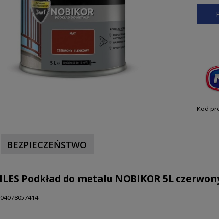
Kod pr
BEZPIECZEŃSTWO
LES Podkład do metalu NOBIKOR 5L czerwon
04078057414