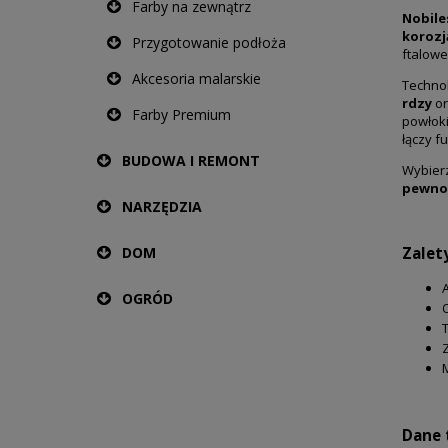
Farby na zewnątrz
Nobile
korozj
Przygotowanie podłoża
ftalowe
Akcesoria malarskie
Technol
rdzy
o
Farby Premium
powłok
łączy f
BUDOWA I REMONT
Wybier
pewnoś
NARZĘDZIA
DOM
Zalet
OGRÓD
Dane 