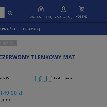
KOSZYK:
ZAREJESTRUJ SIĘ
ZALOGUJ SIĘ
OWOŚCI
PROMOCJE
NKOWY MAT
L CZERWONY TLENKOWY MAT
pność:
brak towaru
149,00 zł
9,80 zł
)