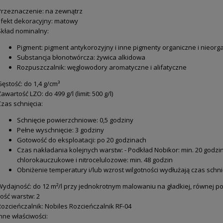
Przeznaczenie: na zewnątrz
Efekt dekoracyjny: matowy
Skład nominalny:
Pigment: pigment antykorozyjny i inne pigmenty organiczne i nieor
Substancja błonotwórcza: żywica alkidowa
Rozpuszczalnik: węglowodory aromatyczne i alifatyczne
ęstość: do 1,4 g/cm³
awartość LZO: do 499 g/l (limit: 500 g/l)
Czas schnięcia:
Schnięcie powierzchniowe: 0,5 godziny
Pełne wyschnięcie: 3 godziny
Gotowość do eksploatacji: po 20 godzinach
Czas nakładania kolejnych warstw: - Podkład Nobikor: min. 20 godzi
chlorokauczukowe i nitrocelulozowe: min. 48 godzin
Obniżenie temperatury i/lub wzrost wilgotności wydłużają czas schni
Wydajność: do 12 m²/l przy jednokrotnym malowaniu na gładkiej, równej p
lość warstw: 2
Rozcieńczalnik: Nobiles Rozcieńczalnik RF-04
Inne właściwości: