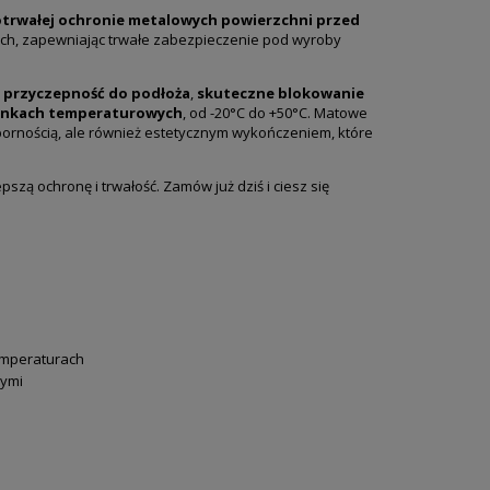
trwałej ochronie metalowych powierzchni przed
ych, zapewniając trwałe zabezpieczenie pod wyroby
 przyczepność do podłoża
,
skuteczne blokowanie
unkach temperaturowych
, od -20°C do +50°C. Matowe
pornością, ale również estetycznym wykończeniem, które
zą ochronę i trwałość. Zamów już dziś i ciesz się
emperaturach
wymi