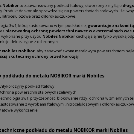
s Nobikor
to zaawansowany podkład ftalowy, stworzony z myślą o
długo
ą
. Produkt doskonale sprawdza się na powierzchniach stalowych i żeliwn
, nitrocelulozowe oraz chlorokauczukowe.
ogia 3w1, którą zastosowano w tym podkładzie,
gwarantuje znakomitą
raz
niezawodną ochronę powierzchni nawet w ekstremalnych war
i wykonane przy użyciu
Nobiles Nobikor
cechują się nie tylko wysoką od
unkcje dekoracyjne z ochronnymi.
z
Nobiles Nobikor
, aby zapewnić swoim metalowym powierzchniom najleps
cią skutecznej ochrony przed korozją
!
y podkładu do metalu NOBIKOR marki Nobiles
Antykorozyjny podkład ftalowy
Ochrona powierzchni stalowych i żeliwnych
Technologia 3w1: przyczepność, blokowanie rdzy, ochrona w zmiennych t
Zastosowanie z wyrobami ftalowymi, nitrocelulozowymi i chlorokauczuko
Matowe wykończenie
techniczne podkładu do metalu NOBIKOR marki Nobiles