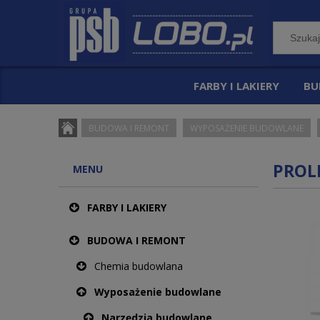
FARBY I LAKIERY
BU
BUDOWA I REMONT
WYPOSAŻENIE BUDOWLANE
PROL
MENU
FARBY I LAKIERY
BUDOWA I REMONT
Chemia budowlana
Wyposażenie budowlane
Narzędzia budowlane