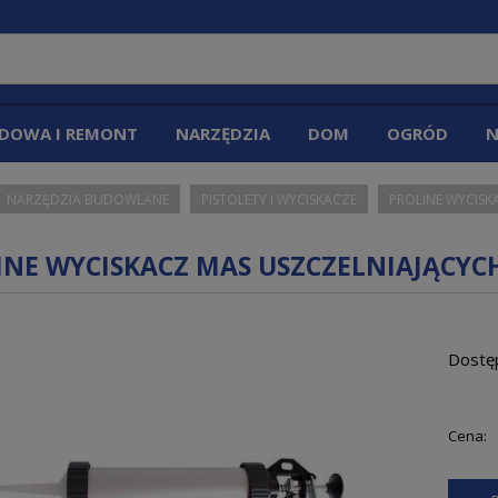
DOWA I REMONT
NARZĘDZIA
DOM
OGRÓD
N
NARZĘDZIA BUDOWLANE
PISTOLETY I WYCISKACZE
PROLINE WYCISK
INE WYCISKACZ MAS USZCZELNIAJĄCY
Dostę
Cena: