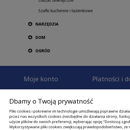
Daszki zewnętrzne
Szafki kuchenne i łazienkowe
NARZĘDZIA
DOM
OGRÓD
Moje konto
Płatności i 
Twoje zamówienia
Dostawa
Dbamy o Twoją prywatność
Ustawienia konta
Płatności
Pliki cookies i pokrewne im technologie umożliwiają poprawne dział
Przechowalnia
Raty
przez nas wszystkich cookies (niezbędne do działania strony, funk
użycie plików do swoich preferencji, wybierając opcję "Dostosuj zgo
Ustawienia plików cookies
Wykorzystywane pliki cookies zwiększają prawdopodobieństwo, że re