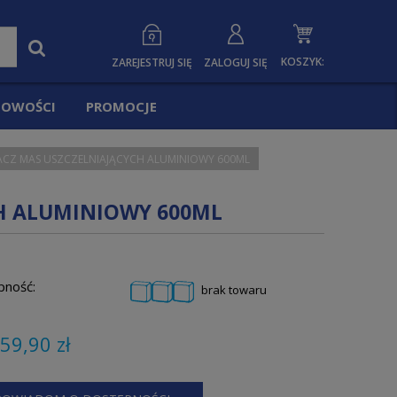
KOSZYK:
ZAREJESTRUJ SIĘ
ZALOGUJ SIĘ
OWOŚCI
PROMOCJE
ACZ MAS USZCZELNIAJĄCYCH ALUMINIOWY 600ML
CH ALUMINIOWY 600ML
pność:
brak towaru
59,90 zł