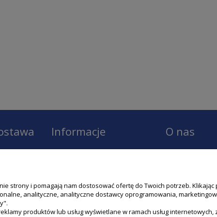
dostawa
Informacje
O nas
Regulamin
O firmie LOBO
Zwroty
Model1
anie strony i pomagają nam dostosować ofertę do Twoich potrzeb. Klikają
Polityka prywatności
Kontakt
cjonalne, analityczne, analityczne dostawcy oprogramowania, marketingow
dy".
Polityka cookies
klamy produktów lub usług wyświetlane w ramach usług internetowych, z 