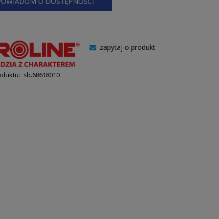
POWIADOM O DOSTĘPNOŚCI
zapytaj o produkt
oduktu:
sb.68618010