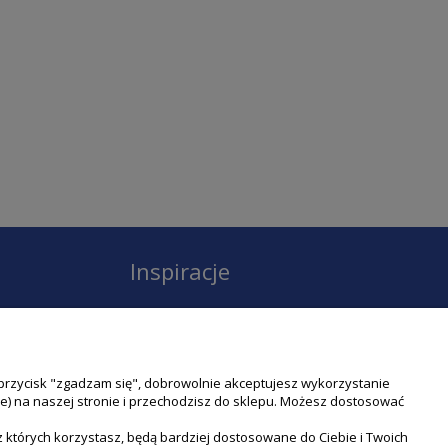
Inspiracje
Instagram
Facebook
c przycisk "zgadzam się", dobrowolnie akceptujesz wykorzystanie
Blog
e) na naszej stronie i przechodzisz do sklepu. Możesz dostosować
których korzystasz, będą bardziej dostosowane do Ciebie i Twoich