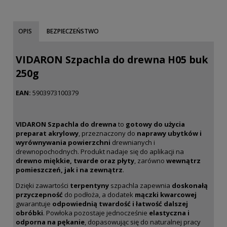
OPIS
BEZPIECZEŃSTWO
VIDARON Szpachla do drewna H05 buk
250g
EAN:
5903973100379
VIDARON Szpachla do drewna
to
gotowy do użycia
preparat akrylowy
, przeznaczony do
naprawy ubytków i
wyrównywania powierzchni
drewnianych i
drewnopochodnych. Produkt nadaje się do aplikacji na
drewno miękkie, twarde oraz płyty
, zarówno
wewnątrz
pomieszczeń, jak i na zewnątrz
.
Dzięki zawartości
terpentyny
szpachla zapewnia
doskonałą
przyczepność
do podłoża, a dodatek
mączki kwarcowej
gwarantuje
odpowiednią twardość i łatwość dalszej
obróbki
. Powłoka pozostaje jednocześnie
elastyczna i
odporna na pękanie
, dopasowując się do naturalnej pracy