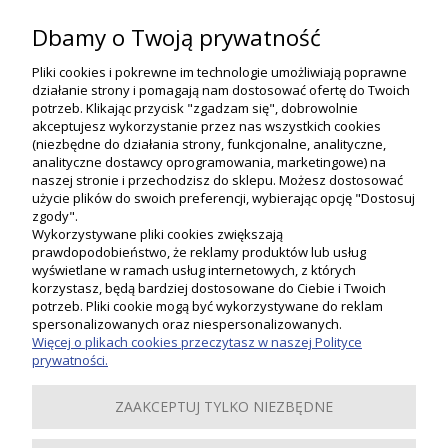
DO KOSZYKA
DO KOSZYKA
Dbamy o Twoją prywatność
Pliki cookies i pokrewne im technologie umożliwiają poprawne
działanie strony i pomagają nam dostosować ofertę do Twoich
potrzeb. Klikając przycisk "zgadzam się", dobrowolnie
akceptujesz wykorzystanie przez nas wszystkich cookies
(niezbędne do działania strony, funkcjonalne, analityczne,
analityczne dostawcy oprogramowania, marketingowe) na
naszej stronie i przechodzisz do sklepu. Możesz dostosować
użycie plików do swoich preferencji, wybierając opcję "Dostosuj
zgody".
Wykorzystywane pliki cookies zwiększają
prawdopodobieństwo, że reklamy produktów lub usług
wyświetlane w ramach usług internetowych, z których
korzystasz, będą bardziej dostosowane do Ciebie i Twoich
potrzeb. Pliki cookie mogą być wykorzystywane do reklam
Moje konto
spersonalizowanych oraz niespersonalizowanych.
Więcej o plikach cookies przeczytasz w naszej Polityce
prywatności.
Płatności i dostawa
ZAAKCEPTUJ TYLKO NIEZBĘDNE
Informacje