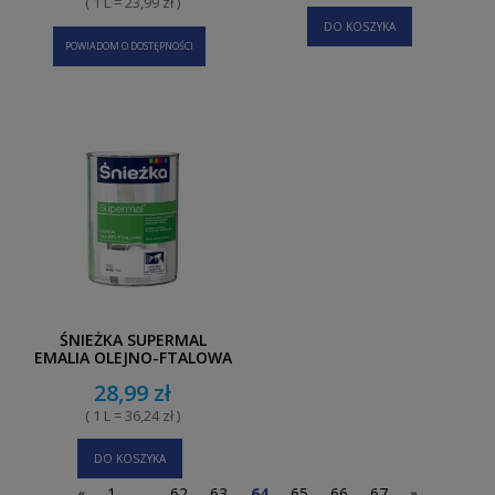
( 1 L = 23,99 zł )
DO KOSZYKA
POWIADOM O DOSTĘPNOŚCI
ŚNIEŻKA SUPERMAL
EMALIA OLEJNO-FTALOWA
BIAŁY MAT F100 0,8L
28,99 zł
( 1 L = 36,24 zł )
DO KOSZYKA
«
1
...
62
63
64
65
66
67
»