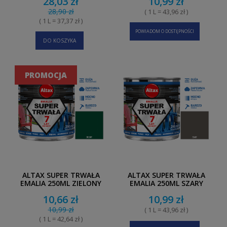
28,03 zł
10,99 zł
28,90 zł
( 1 L = 43,96 zł )
( 1 L = 37,37 zł )
POWIADOM O DOSTĘPNOŚCI
DO KOSZYKA
PROMOCJA
ALTAX SUPER TRWAŁA
ALTAX SUPER TRWAŁA
EMALIA 250ML ZIELONY
EMALIA 250ML SZARY
10,66 zł
10,99 zł
10,99 zł
( 1 L = 43,96 zł )
( 1 L = 42,64 zł )