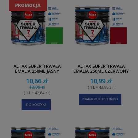
PROMOCJA
ALTAX SUPER TRWAŁA
ALTAX SUPER TRWAŁA
EMALIA 250ML JASNY
EMALIA 250ML CZERWONY
ZIELONY
10,66 zł
10,99 zł
10,99 zł
( 1 L = 43,96 zł )
( 1 L = 42,64 zł )
POWIADOM O DOSTĘPNOŚCI
DO KOSZYKA