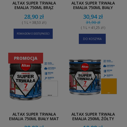
ALTAX SUPER TRWAŁA
ALTAX SUPER TRWAŁA
EMALIA 750ML BRĄZ
EMALIA 750ML BIAŁY
POŁYSK
28,90 zł
30,94 zł
31,90 zł
( 1 L = 38,53 zł )
( 1 L = 41,25 zł )
POWIADOM O DOSTĘPNOŚCI
DO KOSZYKA
PROMOCJA
ALTAX SUPER TRWAŁA
ALTAX SUPER TRWAŁA
EMALIA 750ML BIAŁY MAT
EMALIA 250ML ŻÓŁTY