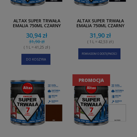
ALTAX SUPER TRWAŁA
ALTAX SUPER TRWAŁA
EMALIA 750ML CZARNY
EMALIA 750ML CZARNY
POŁYSK
MAT
30,94 zł
31,90 zł
31,90 zł
( 1 L = 42,53 zł )
( 1 L = 41,25 zł )
POWIADOM O DOSTĘPNOŚCI
DO KOSZYKA
PROMOCJA