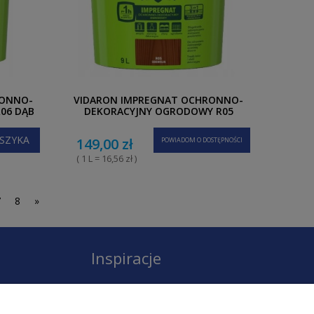
RONNO-
VIDARON IMPREGNAT OCHRONNO-
06 DĄB
DEKORACYJNY OGRODOWY R05
SEKWOJA 9L
SZYKA
149,00 zł
POWIADOM O DOSTĘPNOŚCI
( 1 L = 16,56 zł )
7
8
»
Inspiracje
Instagram