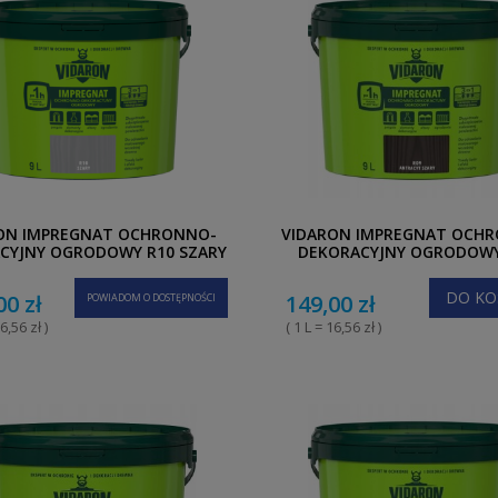
ON IMPREGNAT OCHRONNO-
VIDARON IMPREGNAT OCH
CYJNY OGRODOWY R10 SZARY
DEKORACYJNY OGRODOWY
9L
ANTRACYT SZARY 9L
DO KO
00 zł
149,00 zł
POWIADOM O DOSTĘPNOŚCI
6,56 zł )
( 1 L = 16,56 zł )