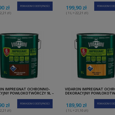
90 zł
199,90 zł
POWIADOM O DOSTĘPNOŚCI
POWIADOM O DO
2,21 zł )
( 1 L = 22,21 zł )
ON IMPREGNAT OCHRONNO-
VIDARON IMPREGNAT OCH
YJNY POWŁOKOTWÓRCZY 9L –
DEKORACYJNY POWŁOKOT
ALISANDER INDYJSKI V09
ORZECH WŁOSKI V04 9
90 zł
189,90 zł
POWIADOM O DOSTĘPNOŚCI
POWIADOM O DO
2,21 zł )
( 1 L = 21,10 zł )