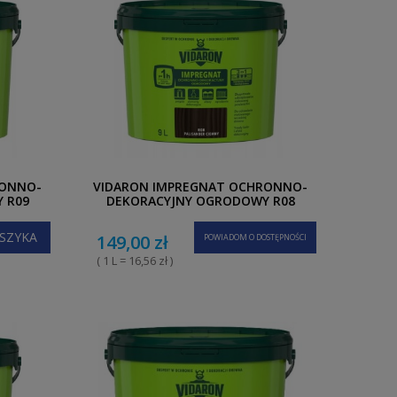
RONNO-
VIDARON IMPREGNAT OCHRONNO-
 R09
DEKORACYJNY OGRODOWY R08
PALISANDER CIEMNY 9L
SZYKA
149,00 zł
POWIADOM O DOSTĘPNOŚCI
( 1 L = 16,56 zł )