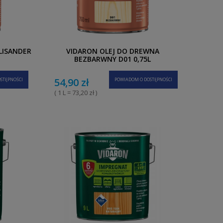
LISANDER
VIDARON OLEJ DO DREWNA
BEZBARWNY D01 0,75L
54,90 zł
STĘPNOŚCI
POWIADOM O DOSTĘPNOŚCI
( 1 L = 73,20 zł )