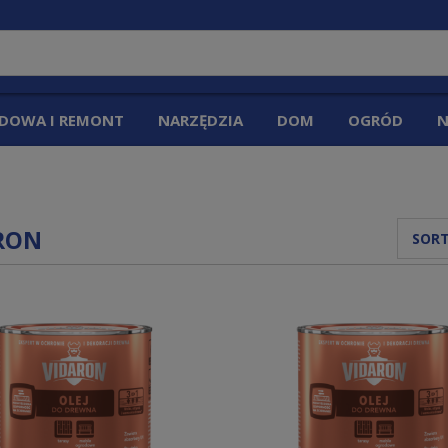
DOWA I REMONT
NARZĘDZIA
DOM
OGRÓD
N
RON
SORT