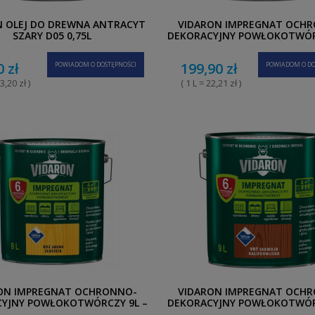
N OLEJ DO DREWNA ANTRACYT
VIDARON IMPREGNAT OCH
SZARY D05 0,75L
DEKORACYJNY POWŁOKOTWÓR
WENGE AFRYKAŃSKIE V
0 zł
199,90 zł
POWIADOM O DOSTĘPNOŚCI
POWIADOM O DO
3,20 zł )
( 1 L = 22,21 zł )
ON IMPREGNAT OCHRONNO-
VIDARON IMPREGNAT OCH
YJNY POWŁOKOTWÓRCZY 9L –
DEKORACYJNY POWŁOKOTWÓR
SOSNA ZŁOCISTA V02
SEKWOJA KALIFORNIJSKA