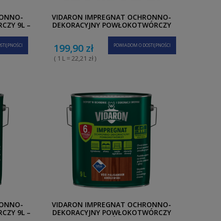
RONNO-
VIDARON IMPREGNAT OCHRONNO-
CZY 9L –
DEKORACYJNY POWŁOKOTWÓRCZY
10
TEAK NATURALNY V05 9L
199,90 zł
STĘPNOŚCI
POWIADOM O DOSTĘPNOŚCI
( 1 L = 22,21 zł )
RONNO-
VIDARON IMPREGNAT OCHRONNO-
CZY 9L –
DEKORACYJNY POWŁOKOTWÓRCZY
 V07
PALISANDER KRÓLEWSKI V08 9L