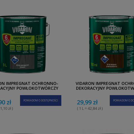
ON IMPREGNAT OCHRONNO-
VIDARON IMPREGNAT OCH
ACYJNY POWŁOKOTWÓRCZY
DEKORACYJNY POWŁOKOT
NTRACYT SZARY V16 9L
WENGE AFRYKAŃSKIE V10 
90 zł
29,99 zł
POWIADOM O DOSTĘPNOŚCI
POWIADOM O DO
1,10 zł )
( 1 L = 42,84 zł )