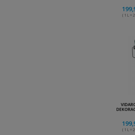
199,
( 1 L = 2
VIDAR
DEKORAC
P
199,
( 1 L = 2