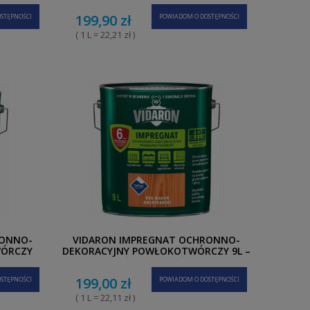
199,90 zł
STĘPNOŚCI
POWIADOM O DOSTĘPNOŚCI
( 1 L = 22,21 zł )
RONNO-
VIDARON IMPREGNAT OCHRONNO-
WÓRCZY
DEKORACYJNY POWŁOKOTWÓRCZY 9L –
L
MAHOŃ AMERYKAŃSKI V06
199,00 zł
STĘPNOŚCI
POWIADOM O DOSTĘPNOŚCI
( 1 L = 22,11 zł )