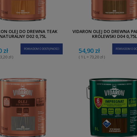
RON OLEJ DO DREWNA TEAK
VIDARON OLEJ DO DREWNA PA
NATURALNY D02 0,75L
KRÓLEWSKI D04 0,75L
0 zł
54,90 zł
POWIADOM O DOSTĘPNOŚCI
POWIADOM O DO
3,20 zł )
( 1 L = 73,20 zł )