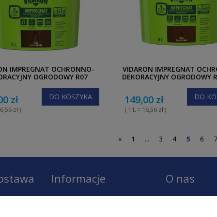
ON IMPREGNAT OCHRONNO-
VIDARON IMPREGNAT OCH
ORACYJNY OGRODOWY R07
DEKORACYJNY OGRODOWY R
PALISANDER 9L
CIEMNY 9L
DO KOSZYKA
DO KO
00 zł
149,00 zł
6,56 zł )
( 1 L = 16,56 zł )
«
1
...
3
4
5
6
dostawa
Informacje
O nas
Regulamin
O firmie LOBO