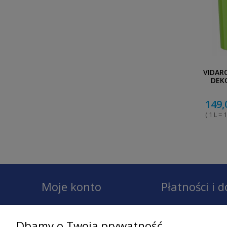
VIDAR
DEK
149,
( 1 L = 1
Moje konto
Płatności i 
Twoje zamówienia
Dostawa
Dbamy o Twoją prywatność