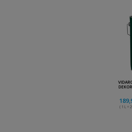
VIDAR
DEKOR
A
189,
( 1 L = 2