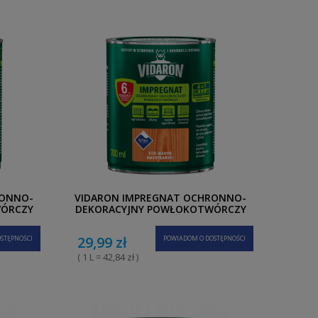
RONNO-
VIDARON IMPREGNAT OCHRONNO-
WÓRCZY
DEKORACYJNY POWŁOKOTWÓRCZY
0,7L
MAHOŃ AMERYKAŃSKI V06 0,7L
29,99 zł
STĘPNOŚCI
POWIADOM O DOSTĘPNOŚCI
( 1 L = 42,84 zł )