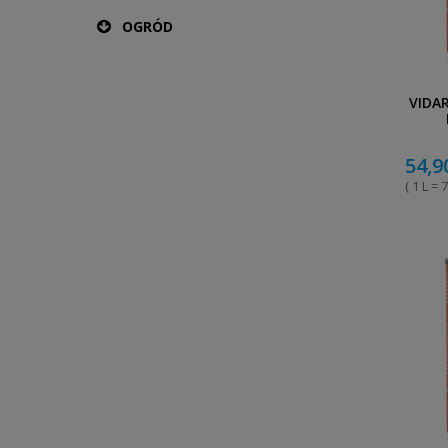
OGRÓD
VIDA
54,9
( 1 L = 7